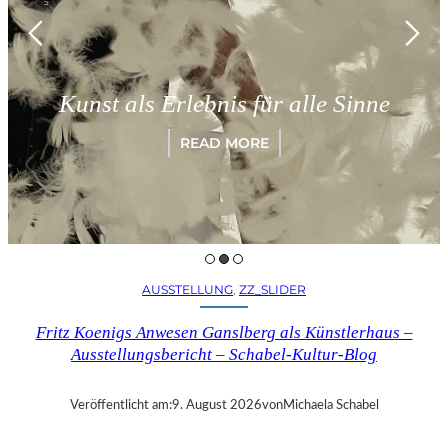
Münc
st als Erlebnis für alle Sinne
„Pa
READ MORE
AUSSTELLUNG
, 
ZZ_SLIDER
Fritz Koenigs Anwesen Ganslberg als Künstlerhaus –
Ausstellungsbericht – Schabel-Kultur-Blog
Veröffentlicht am:
9. August 2026
von
Michaela Schabel