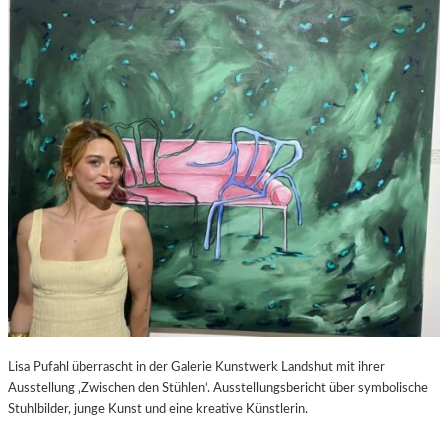
S
–
C
F
H
I
A
L
B
M
E
K
L
R
-
I
K
T
U
I
L
K
T
Z
U
U
R
P
-
E
B
D
L
R
O
O
Lisa Pufahl überrascht in der Galerie Kunstwerk Landshut mit ihrer
G
A
Ausstellung ‚Zwischen den Stühlen‘. Ausstellungsbericht über symbolische
L
Stuhlbilder, junge Kunst und eine kreative Künstlerin.
M