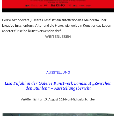
–
A
U
S
Pedro Almodóvars „Bitteres Fest“ ist ein autofiktionales Melodram über
S
kreative Erschöpfung, Alter und die Frage, wie weit ein Künstler das Leben
T
anderer für seine Kunst verwenden darf.
E
:
WEITERLESEN
L
„
L
B
U
I
N
T
G
T
S
E
AUSSTELLUNG
B
R
E
E
Lisa Pufahl in der Galerie Kunstwerk Landshut „Zwischen
R
S
den Stühlen“ – Ausstellungsbericht
I
F
C
E
Veröffentlicht am:
5. August 2026
von
Michaela Schabel
H
S
T
T
–
“