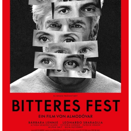
S
L
B
E
R
G
A
L
S
K
Ü
N
S
T
L
E
R
H
A
U
S