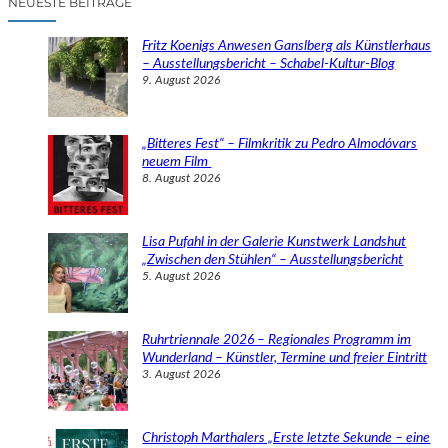
NEUESTE BEITRÄGE
h
e
Fritz Koenigs Anwesen Ganslberg als Künstlerhaus
n
– Ausstellungsbericht – Schabel-Kultur-Blog
9. August 2026
„Bitteres Fest“ – Filmkritik zu Pedro Almodóvars
neuem Film
8. August 2026
Lisa Pufahl in der Galerie Kunstwerk Landshut
„Zwischen den Stühlen“ – Ausstellungsbericht
5. August 2026
Ruhrtriennale 2026 – Regionales Programm im
Wunderland – Künstler, Termine und freier Eintritt
3. August 2026
Christoph Marthalers „Erste letzte Sekunde – eine