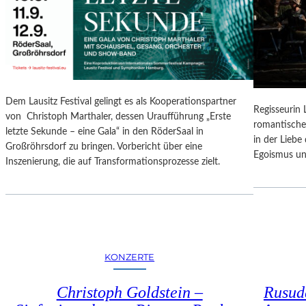
N
O
G
N
S
A
B
L
E
E
R
S
I
P
Dem Lausitz Festival gelingt es als Kooperationspartner
C
Regisseurin
R
von Christoph Marthaler, dessen Uraufführung „Erste
H
romantische
O
letzte Sekunde – eine Gala“ in den RöderSaal in
T
in der Lieb
G
Großröhrsdorf zu bringen. Vorbericht über eine
Egoismus un
R
Inszenierung, die auf Transformationsprozesse zielt.
A
M
M
I
M
W
KONZERTE
U
N
Christoph Goldstein –
Rusuda
D