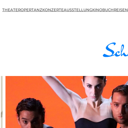
THEATER
OPER
TANZ
KONZERTE
AUSSTELLUNG
KINO
BUCH
REISEN