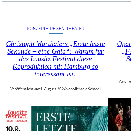
U
E
H
N
R
S
T
T
R
KONZERTE
, 
REISEN
, 
THEATER
Ü
I
H
E
Christoph Marthalers „Erste letzte
Oper
L
N
E
Sekunde – eine Gala“: Warum für
„Fa
N
N
das Lausitz Festival diese
S
A
“
L
Koproduktion mit Hamburg so
–
E
interessant ist.
A
2
U
Veröffe
0
S
Veröffentlicht am:
1. August 2026
von
Michaela Schabel
2
S
6
T
–
E
R
L
E
L
G
U
I