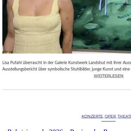
Lisa Pufahl überrascht in der Galerie Kunstwerk Landshut mit ihrer Auss
Ausstellungsbericht über symbolische Stuhlbilder, junge Kunst und eine 
:
WEITERLESEN
L
I
S
A
P
U
KONZERTE
, 
OPER
, 
THEAT
F
A