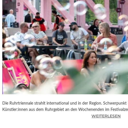
R
K
L
A
N
D
S
H
U
T
„
Z
W
I
S
C
Die Ruhrtriennale strahlt international und in der Region. Schwerpunkt
H
Künstler:innen aus dem Ruhrgebiet an den Wochenenden im Festivalze
E
:
WEITERLESEN
N
R
D