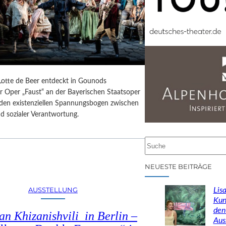
 Lotte de Beer entdeckt in Gounods
r Oper „Faust“ an der Bayerischen Staatsoper
e den existenziellen Spannungsbogen zwischen
d sozialer Verantwortung.
S
u
c
NEUESTE BEITRÄGE
h
e
AUSSTELLUNG
Lisa
n
Kun
den
n Khizanishvili in Berlin –
Aus