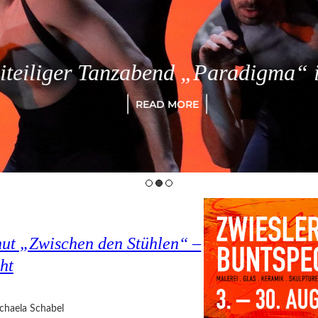
eiliger Tanzabend „Paradigma“ in
READ MORE
hut „Zwischen den Stühlen“ –
ht
chaela Schabel