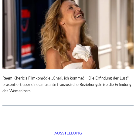
D
–
K
Ü
N
S
T
L
E
R
,
T
E
Reem Khericis Filmkomödie „Chéri, ich komme! – Die Erfindung der Lust“
R
präsentiert über eine amüsante französische Beziehungskrise die Erfindung
M
des Womanizers.
I
N
E
U
N
D
AUSSTELLUNG
F