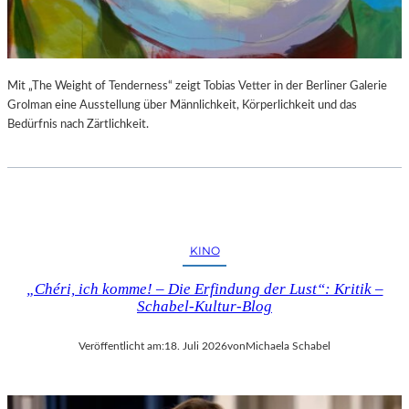
S
E
T
S
E
P
L
R
L
O
Mit „The Weight of Tenderness“ zeigt Tobias Vetter in der Berliner Galerie
U
G
Grolman eine Ausstellung über Männlichkeit, Körperlichkeit und das
N
R
Bedürfnis nach Zärtlichkeit.
G
A
S
M
B
M
E
I
R
M
I
W
KINO
C
U
H
N
„Chéri, ich komme! – Die Erfindung der Lust“: Kritik –
T
D
Schabel-Kultur-Blog
E
R
Veröffentlicht am:
18. Juli 2026
von
Michaela Schabel
L
A
N