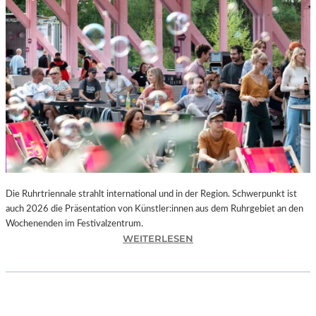
I
E
K
U
N
S
T
W
E
R
K
L
A
N
Die Ruhrtriennale strahlt international und in der Region. Schwerpunkt ist
D
auch 2026 die Präsentation von Künstler:innen aus dem Ruhrgebiet an den
S
Wochenenden im Festivalzentrum.
H
:
WEITERLESEN
U
R
T
U
„
H
Z
R
W
T