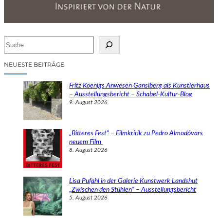
S
u
c
NEUESTE BEITRÄGE
h
e
Fritz Koenigs Anwesen Ganslberg als Künstlerhaus
n
– Ausstellungsbericht – Schabel-Kultur-Blog
9. August 2026
„Bitteres Fest“ – Filmkritik zu Pedro Almodóvars
neuem Film
8. August 2026
Lisa Pufahl in der Galerie Kunstwerk Landshut
„Zwischen den Stühlen“ – Ausstellungsbericht
5. August 2026