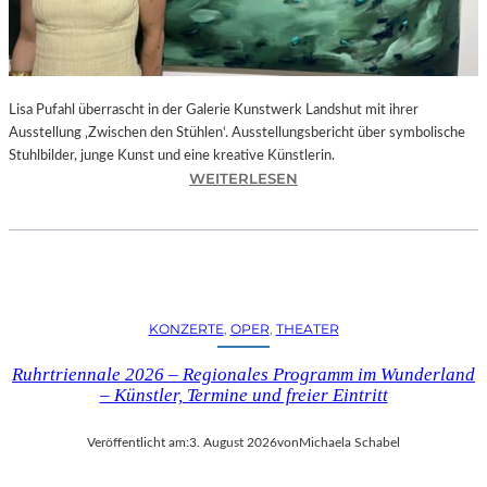
E
D
R
O
Lisa Pufahl überrascht in der Galerie Kunstwerk Landshut mit ihrer
A
Ausstellung ‚Zwischen den Stühlen‘. Ausstellungsbericht über symbolische
L
Stuhlbilder, junge Kunst und eine kreative Künstlerin.
M
:
WEITERLESEN
O
L
D
I
Ó
S
V
A
A
P
R
U
S
KONZERTE
, 
OPER
, 
THEATER
F
N
A
E
Ruhrtriennale 2026 – Regionales Programm im Wunderland
H
U
– Künstler, Termine und freier Eintritt
L
E
I
M
Veröffentlicht am:
3. August 2026
von
Michaela Schabel
N
F
D
I