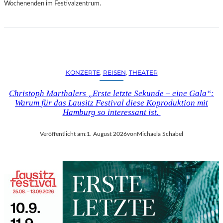
D
Wochenenden im Festivalzentrum.
S
H
U
T
„
Z
KONZERTE
, 
REISEN
, 
THEATER
W
I
Christoph Marthalers „Erste letzte Sekunde – eine Gala“:
S
Warum für das Lausitz Festival diese Koproduktion mit
C
Hamburg so interessant ist.
H
E
Veröffentlicht am:
1. August 2026
von
Michaela Schabel
N
D
E
N
S
T
Ü
H
L