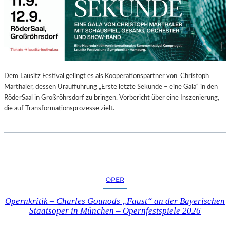
E
N
“
–
A
U
S
Dem Lausitz Festival gelingt es als Kooperationspartner von Christoph
S
Marthaler, dessen Uraufführung „Erste letzte Sekunde – eine Gala“ in den
T
RöderSaal in Großröhrsdorf zu bringen. Vorbericht über eine Inszenierung,
E
die auf Transformationsprozesse zielt.
L
L
U
N
G
S
OPER
B
E
Opernkritik – Charles Gounods „Faust“ an der Bayerischen
R
Staatsoper in München – Opernfestspiele 2026
I
C