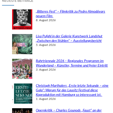
NEUESTE BEITRÄGE
h
e
„Bitteres Fest“ – Filmkritik zu Pedro Almodóvars
n
neuem Film
8. August 2026
Lisa Pufahl in der Galerie Kunstwerk Landshut
„Zwischen den Stühlen“ – Ausstellungsbericht
5. August 2026
Ruhrtriennale 2026 – Regionales Programm im
Wunderland – Künstler, Termine und freier Eintritt
3. August 2026
Christoph Marthalers „Erste letzte Sekunde – eine
Gala“: Warum für das Lausitz Festival diese
Koproduktion mit Hamburg so interessant ist.
1. August 2026
Opernkritik – Charles Gounods „Faust“ an der