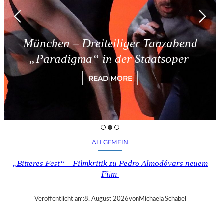
– Dreiteiliger Tanzabend
Tries
gma“ in der Staatsoper
READ MORE
ALLGEMEIN
„Bitteres Fest“ – Filmkritik zu Pedro Almodóvars neuem
Film
Veröffentlicht am:
8. August 2026
von
Michaela Schabel