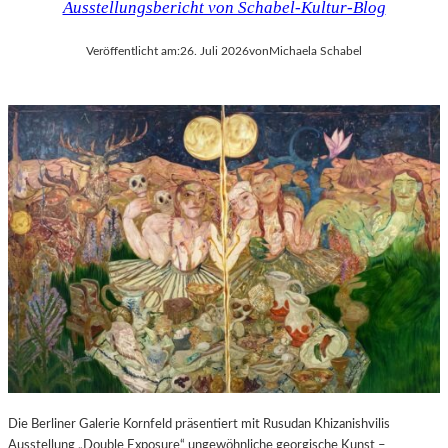
Ausstellungsbericht von Schabel-Kultur-Blog
Veröffentlicht am:
26. Juli 2026
von
Michaela Schabel
Die Berliner Galerie Kornfeld präsentiert mit Rusudan Khizanishvilis
Ausstellung „Double Exposure“ ungewöhnliche georgische Kunst –