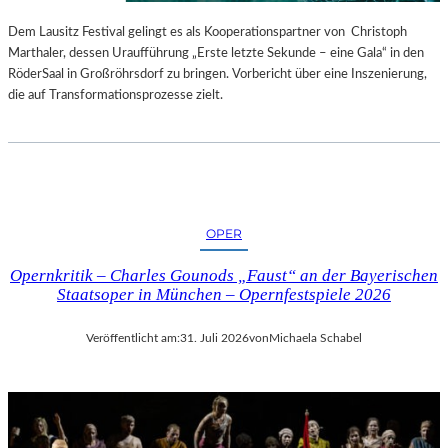
S
E
T
S
Dem Lausitz Festival gelingt es als Kooperationspartner von Christoph
E
P
Marthaler, dessen Uraufführung „Erste letzte Sekunde – eine Gala“ in den
L
R
RöderSaal in Großröhrsdorf zu bringen. Vorbericht über eine Inszenierung,
L
O
die auf Transformationsprozesse zielt.
U
G
N
R
G
A
S
M
B
M
E
I
OPER
R
M
I
W
Opernkritik – Charles Gounods „Faust“ an der Bayerischen
C
U
Staatsoper in München – Opernfestspiele 2026
H
N
T
D
Veröffentlicht am:
31. Juli 2026
von
Michaela Schabel
E
R
L
A
N