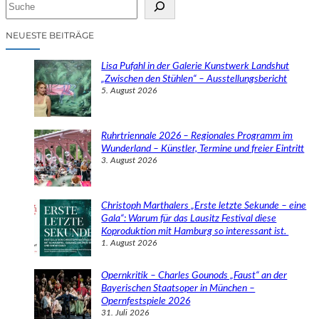
S
u
c
NEUESTE BEITRÄGE
h
e
Lisa Pufahl in der Galerie Kunstwerk Landshut
n
„Zwischen den Stühlen“ – Ausstellungsbericht
5. August 2026
Ruhrtriennale 2026 – Regionales Programm im
Wunderland – Künstler, Termine und freier Eintritt
3. August 2026
Christoph Marthalers „Erste letzte Sekunde – eine
Gala“: Warum für das Lausitz Festival diese
Koproduktion mit Hamburg so interessant ist.
1. August 2026
Opernkritik – Charles Gounods „Faust“ an der
Bayerischen Staatsoper in München –
Opernfestspiele 2026
31. Juli 2026