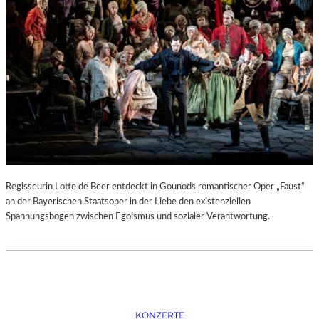
D
–
K
Ü
N
S
T
L
E
R
,
T
E
Regisseurin Lotte de Beer entdeckt in Gounods romantischer Oper „Faust“
R
an der Bayerischen Staatsoper in der Liebe den existenziellen
M
Spannungsbogen zwischen Egoismus und sozialer Verantwortung.
I
N
E
U
N
D
F
KONZERTE