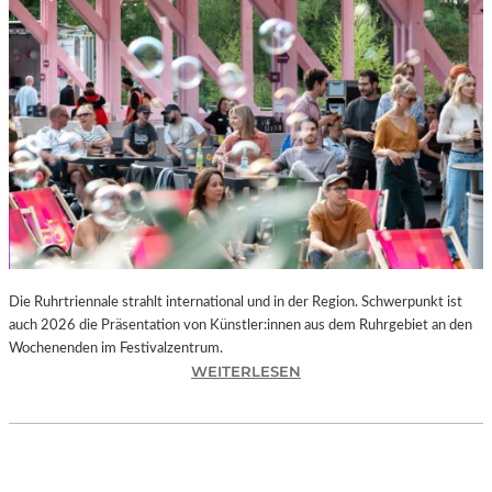
I
E
K
U
N
S
T
W
E
R
K
L
A
N
Die Ruhrtriennale strahlt international und in der Region. Schwerpunkt ist
D
auch 2026 die Präsentation von Künstler:innen aus dem Ruhrgebiet an den
S
Wochenenden im Festivalzentrum.
H
:
WEITERLESEN
U
R
T
U
„
H
Z
R
W
T