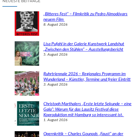
NEUESTE BEITRÄGE
h
e
„Bitteres Fest“ – Filmkritik zu Pedro Almodóvars
n
neuem Film
8. August 2026
Lisa Pufahl in der Galerie Kunstwerk Landshut
„Zwischen den Stühlen“ – Ausstellungsbericht
5. August 2026
Ruhrtriennale 2026 – Regionales Programm im
Wunderland – Künstler, Termine und freier Eintritt
3. August 2026
Christoph Marthalers „Erste letzte Sekunde – eine
Gala“: Warum für das Lausitz Festival diese
Koproduktion mit Hamburg so interessant ist.
1. August 2026
Opernkritik – Charles Gounods „Faust“ an der