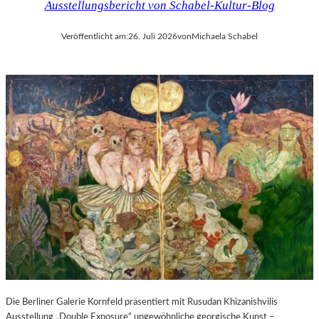
Ausstellungsbericht von Schabel-Kultur-Blog
Veröffentlicht am:
26. Juli 2026
von
Michaela Schabel
Die Berliner Galerie Kornfeld präsentiert mit Rusudan Khizanishvilis
Ausstellung „Double Exposure“ ungewöhnliche georgische Kunst –