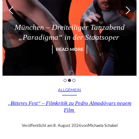
reiteiliger Tanzabend
Triest –
a“ in der Staatsoper
READ MORE
ALLGEMEIN
„Bitteres Fest“ – Filmkritik zu Pedro Almodóvars neuem
Film
Veröffentlicht am:
8. August 2026
von
Michaela Schabel