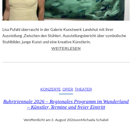
E
D
R
O
Lisa Pufahl überrascht in der Galerie Kunstwerk Landshut mit ihrer
A
Ausstellung ‚Zwischen den Stühlen‘. Ausstellungsbericht über symbolische
L
Stuhlbilder, junge Kunst und eine kreative Künstlerin.
M
:
WEITERLESEN
O
L
D
I
Ó
S
V
A
A
P
R
U
S
KONZERTE
, 
OPER
, 
THEATER
F
N
A
E
Ruhrtriennale 2026 – Regionales Programm im Wunderland
H
U
– Künstler, Termine und freier Eintritt
L
E
I
M
Veröffentlicht am:
3. August 2026
von
Michaela Schabel
N
F
D
I