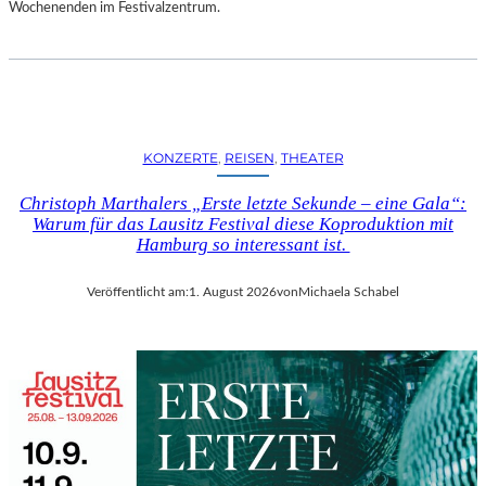
D
Wochenenden im Festivalzentrum.
S
H
U
T
„
Z
KONZERTE
, 
REISEN
, 
THEATER
W
I
Christoph Marthalers „Erste letzte Sekunde – eine Gala“:
S
Warum für das Lausitz Festival diese Koproduktion mit
C
Hamburg so interessant ist.
H
E
Veröffentlicht am:
1. August 2026
von
Michaela Schabel
N
D
E
N
S
T
Ü
H
L