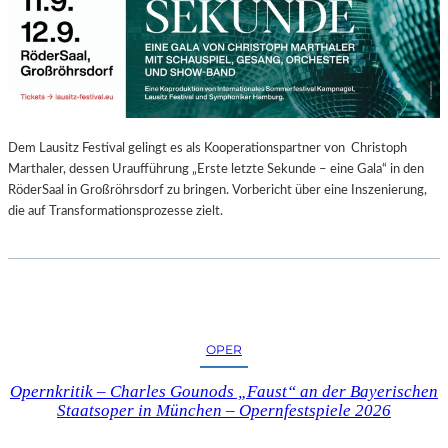
E
N
“
–
A
U
S
Dem Lausitz Festival gelingt es als Kooperationspartner von Christoph
S
Marthaler, dessen Uraufführung „Erste letzte Sekunde – eine Gala“ in den
T
RöderSaal in Großröhrsdorf zu bringen. Vorbericht über eine Inszenierung,
E
die auf Transformationsprozesse zielt.
L
L
U
N
G
S
OPER
B
E
Opernkritik – Charles Gounods „Faust“ an der Bayerischen
R
Staatsoper in München – Opernfestspiele 2026
I
C