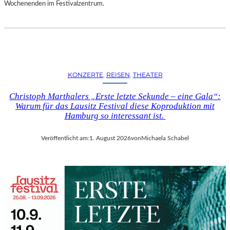
D
Wochenenden im Festivalzentrum.
S
H
U
T
„
Z
KONZERTE
, 
REISEN
, 
THEATER
W
I
Christoph Marthalers „Erste letzte Sekunde – eine Gala“:
S
Warum für das Lausitz Festival diese Koproduktion mit
C
Hamburg so interessant ist.
H
E
Veröffentlicht am:
1. August 2026
von
Michaela Schabel
N
D
E
N
S
T
Ü
H
L