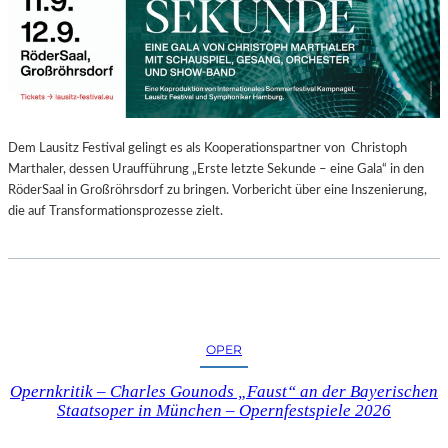
E
N
“
–
A
U
S
Dem Lausitz Festival gelingt es als Kooperationspartner von Christoph
S
Marthaler, dessen Uraufführung „Erste letzte Sekunde – eine Gala“ in den
T
RöderSaal in Großröhrsdorf zu bringen. Vorbericht über eine Inszenierung,
E
die auf Transformationsprozesse zielt.
L
L
U
N
G
S
OPER
B
E
Opernkritik – Charles Gounods „Faust“ an der Bayerischen
R
Staatsoper in München – Opernfestspiele 2026
I
C