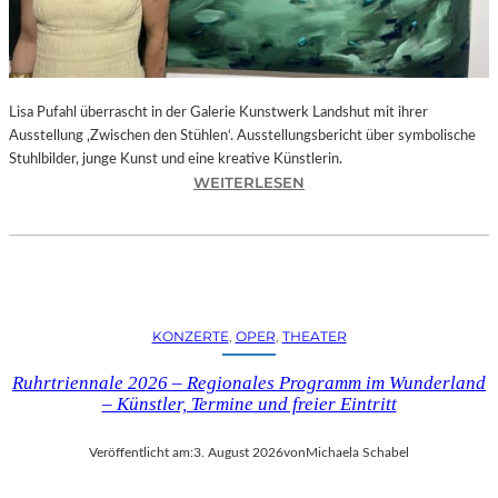
E
D
R
O
Lisa Pufahl überrascht in der Galerie Kunstwerk Landshut mit ihrer
A
Ausstellung ‚Zwischen den Stühlen‘. Ausstellungsbericht über symbolische
L
Stuhlbilder, junge Kunst und eine kreative Künstlerin.
M
:
WEITERLESEN
O
L
D
I
Ó
S
V
A
A
P
R
U
S
KONZERTE
, 
OPER
, 
THEATER
F
N
A
E
Ruhrtriennale 2026 – Regionales Programm im Wunderland
H
U
– Künstler, Termine und freier Eintritt
L
E
I
M
Veröffentlicht am:
3. August 2026
von
Michaela Schabel
N
F
D
I