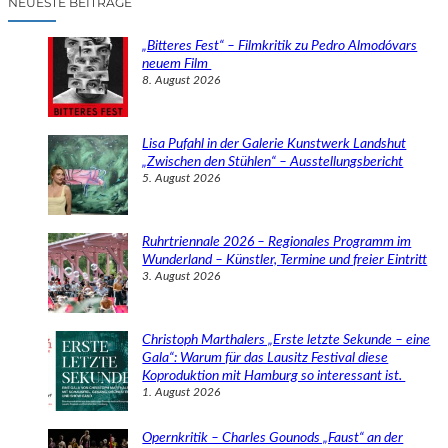
NEUESTE BEITRÄGE
h
e
„Bitteres Fest“ – Filmkritik zu Pedro Almodóvars
n
neuem Film
8. August 2026
Lisa Pufahl in der Galerie Kunstwerk Landshut
„Zwischen den Stühlen“ – Ausstellungsbericht
5. August 2026
Ruhrtriennale 2026 – Regionales Programm im
Wunderland – Künstler, Termine und freier Eintritt
3. August 2026
Christoph Marthalers „Erste letzte Sekunde – eine
Gala“: Warum für das Lausitz Festival diese
Koproduktion mit Hamburg so interessant ist.
1. August 2026
Opernkritik – Charles Gounods „Faust“ an der