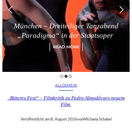
n – Dreiteiliger Tanzabend
Tri
digma“ in der Staatsoper
READ MORE
ALLGEMEIN
„Bitteres Fest“ – Filmkritik zu Pedro Almodóvars neuem
Film
Veröffentlicht am:
8. August 2026
von
Michaela Schabel