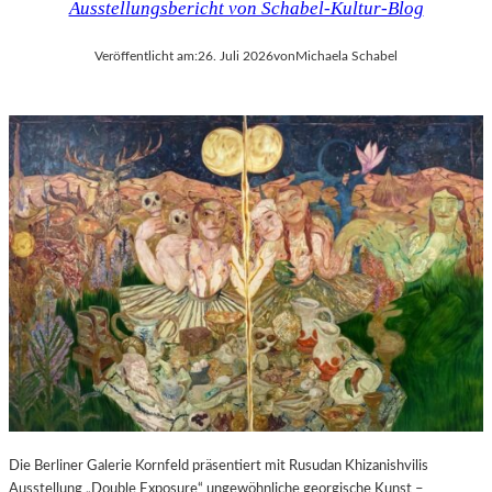
Ausstellungsbericht von Schabel-Kultur-Blog
Veröffentlicht am:
26. Juli 2026
von
Michaela Schabel
Die Berliner Galerie Kornfeld präsentiert mit Rusudan Khizanishvilis
Ausstellung „Double Exposure“ ungewöhnliche georgische Kunst –