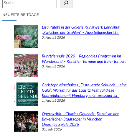
S
u
c
NEUESTE BEITRÄGE
h
e
Lisa Pufahl in der Galerie Kunstwerk Landshut
n
„Zwischen den Stühlen“ – Ausstellungsbericht
5. August 2026
Ruhrtriennale 2026 – Regionales Programm im
Wunderland – Künstler, Termine und freier Eintritt
3. August 2026
Christoph Marthalers „Erste letzte Sekunde – eine
Gala“: Warum für das Lausitz Festival diese
Koproduktion mit Hamburg so interessant ist.
1. August 2026
Opernkritik – Charles Gounods „Faust“ an der
Bayerischen Staatsoper in München –
Opernfestspiele 2026
31. Juli 2026