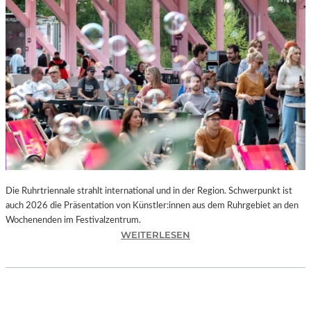
I
E
K
U
N
S
T
W
E
R
K
L
A
N
Die Ruhrtriennale strahlt international und in der Region. Schwerpunkt ist
D
auch 2026 die Präsentation von Künstler:innen aus dem Ruhrgebiet an den
S
Wochenenden im Festivalzentrum.
H
:
WEITERLESEN
U
R
T
U
„
H
Z
R
W
T