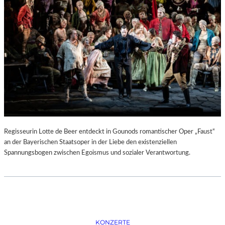
D
–
K
Ü
N
S
T
L
E
R
,
T
E
Regisseurin Lotte de Beer entdeckt in Gounods romantischer Oper „Faust“
R
an der Bayerischen Staatsoper in der Liebe den existenziellen
M
Spannungsbogen zwischen Egoismus und sozialer Verantwortung.
I
N
E
U
N
D
F
KONZERTE