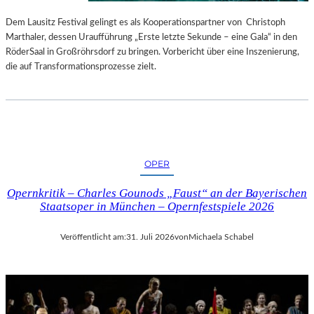
S
E
T
S
Dem Lausitz Festival gelingt es als Kooperationspartner von Christoph
E
P
Marthaler, dessen Uraufführung „Erste letzte Sekunde – eine Gala“ in den
L
R
RöderSaal in Großröhrsdorf zu bringen. Vorbericht über eine Inszenierung,
L
O
die auf Transformationsprozesse zielt.
U
G
N
R
G
A
S
M
B
M
E
I
OPER
R
M
I
W
Opernkritik – Charles Gounods „Faust“ an der Bayerischen
C
U
Staatsoper in München – Opernfestspiele 2026
H
N
T
D
Veröffentlicht am:
31. Juli 2026
von
Michaela Schabel
E
R
L
A
N