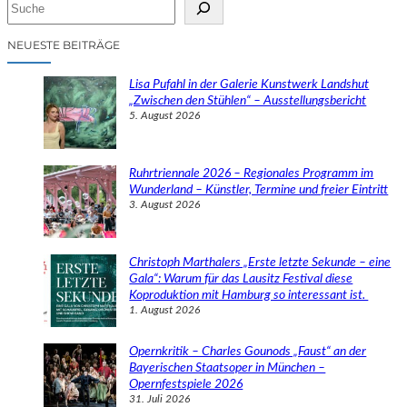
S
u
c
NEUESTE BEITRÄGE
h
e
Lisa Pufahl in der Galerie Kunstwerk Landshut
n
„Zwischen den Stühlen“ – Ausstellungsbericht
5. August 2026
Ruhrtriennale 2026 – Regionales Programm im
Wunderland – Künstler, Termine und freier Eintritt
3. August 2026
Christoph Marthalers „Erste letzte Sekunde – eine
Gala“: Warum für das Lausitz Festival diese
Koproduktion mit Hamburg so interessant ist.
1. August 2026
Opernkritik – Charles Gounods „Faust“ an der
Bayerischen Staatsoper in München –
Opernfestspiele 2026
31. Juli 2026