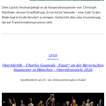
S
E
T
S
Dem Lausitz Festival gelingt es als Kooperationspartner von Christoph
E
P
Marthaler, dessen Uraufführung „Erste letzte Sekunde – eine Gala“ in den
L
R
RöderSaal in Großröhrsdorf zu bringen. Vorbericht über eine Inszenierung,
L
O
die auf Transformationsprozesse zielt.
U
G
N
R
G
A
S
M
B
M
E
I
OPER
R
M
I
W
Opernkritik – Charles Gounods „Faust“ an der Bayerischen
C
U
Staatsoper in München – Opernfestspiele 2026
H
N
T
D
Veröffentlicht am:
31. Juli 2026
von
Michaela Schabel
E
R
L
A
N