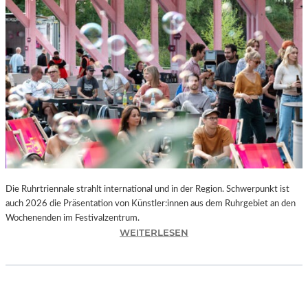
I
E
K
U
N
S
T
W
E
R
K
L
A
N
Die Ruhrtriennale strahlt international und in der Region. Schwerpunkt ist
D
auch 2026 die Präsentation von Künstler:innen aus dem Ruhrgebiet an den
S
Wochenenden im Festivalzentrum.
H
:
WEITERLESEN
U
R
T
U
„
H
Z
R
W
T