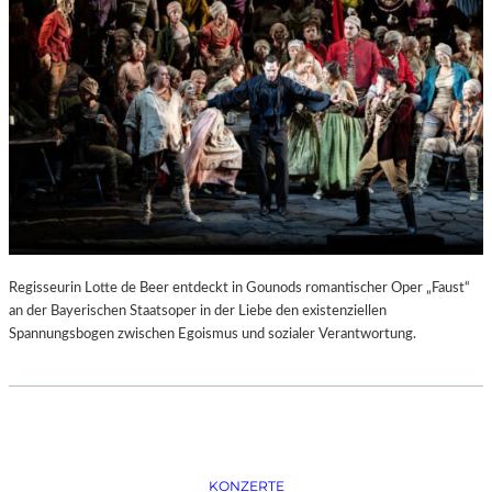
D
–
K
Ü
N
S
T
L
E
R
,
T
E
Regisseurin Lotte de Beer entdeckt in Gounods romantischer Oper „Faust“
R
an der Bayerischen Staatsoper in der Liebe den existenziellen
M
Spannungsbogen zwischen Egoismus und sozialer Verantwortung.
I
N
E
U
N
D
F
KONZERTE