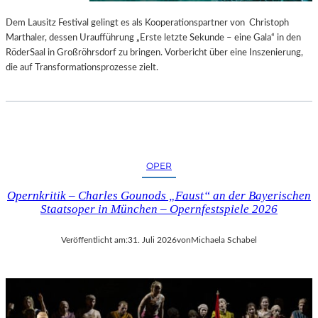
S
E
T
S
Dem Lausitz Festival gelingt es als Kooperationspartner von Christoph
E
P
Marthaler, dessen Uraufführung „Erste letzte Sekunde – eine Gala“ in den
L
R
RöderSaal in Großröhrsdorf zu bringen. Vorbericht über eine Inszenierung,
L
O
die auf Transformationsprozesse zielt.
U
G
N
R
G
A
S
M
B
M
E
I
OPER
R
M
I
W
Opernkritik – Charles Gounods „Faust“ an der Bayerischen
C
U
Staatsoper in München – Opernfestspiele 2026
H
N
T
D
Veröffentlicht am:
31. Juli 2026
von
Michaela Schabel
E
R
L
A
N