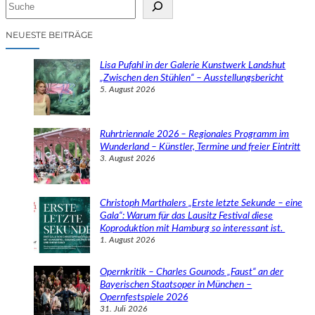
S
u
c
NEUESTE BEITRÄGE
h
e
Lisa Pufahl in der Galerie Kunstwerk Landshut
n
„Zwischen den Stühlen“ – Ausstellungsbericht
5. August 2026
Ruhrtriennale 2026 – Regionales Programm im
Wunderland – Künstler, Termine und freier Eintritt
3. August 2026
Christoph Marthalers „Erste letzte Sekunde – eine
Gala“: Warum für das Lausitz Festival diese
Koproduktion mit Hamburg so interessant ist.
1. August 2026
Opernkritik – Charles Gounods „Faust“ an der
Bayerischen Staatsoper in München –
Opernfestspiele 2026
31. Juli 2026