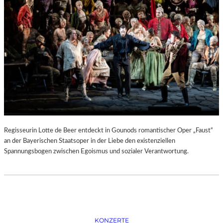
D
–
K
Ü
N
S
T
L
E
R
,
T
E
Regisseurin Lotte de Beer entdeckt in Gounods romantischer Oper „Faust“
R
an der Bayerischen Staatsoper in der Liebe den existenziellen
M
Spannungsbogen zwischen Egoismus und sozialer Verantwortung.
I
N
E
U
N
D
F
KONZERTE