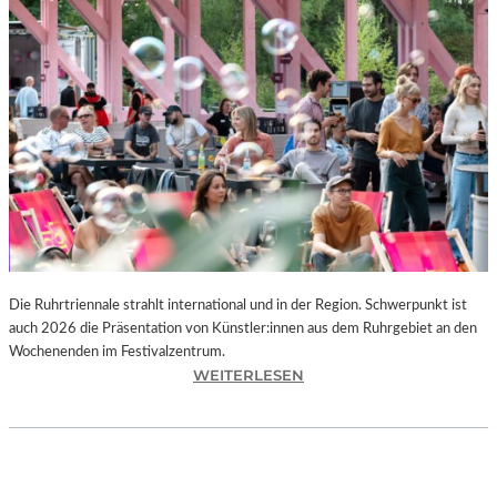
I
E
K
U
N
S
T
W
E
R
K
L
A
N
Die Ruhrtriennale strahlt international und in der Region. Schwerpunkt ist
D
auch 2026 die Präsentation von Künstler:innen aus dem Ruhrgebiet an den
S
Wochenenden im Festivalzentrum.
H
:
WEITERLESEN
U
R
T
U
„
H
Z
R
W
T