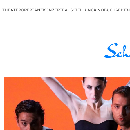
THEATER
OPER
TANZ
KONZERTE
AUSSTELLUNG
KINO
BUCH
REISEN