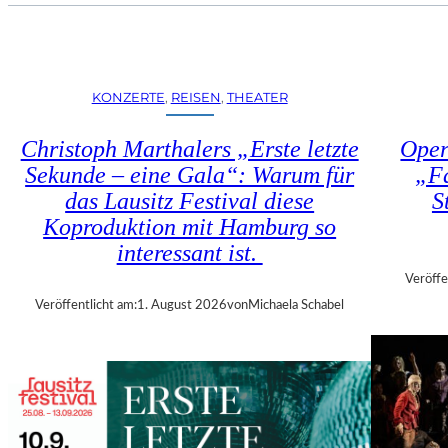
U
E
H
N
R
S
T
T
R
KONZERTE
, 
REISEN
, 
THEATER
Ü
I
H
E
Christoph Marthalers „Erste letzte
Oper
L
N
E
Sekunde – eine Gala“: Warum für
„Fa
N
N
das Lausitz Festival diese
S
A
“
L
Koproduktion mit Hamburg so
–
E
interessant ist.
A
2
U
Veröffe
0
S
Veröffentlicht am:
1. August 2026
von
Michaela Schabel
2
S
6
T
–
E
R
L
E
L
G
U
I