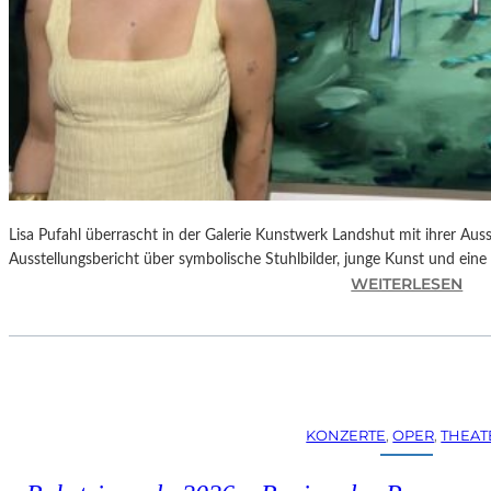
Lisa Pufahl überrascht in der Galerie Kunstwerk Landshut mit ihrer Auss
Ausstellungsbericht über symbolische Stuhlbilder, junge Kunst und eine 
:
WEITERLESEN
L
I
S
A
P
U
KONZERTE
, 
OPER
, 
THEAT
F
A