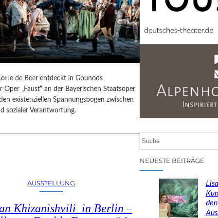
 Lotte de Beer entdeckt in Gounods
r Oper „Faust“ an der Bayerischen Staatsoper
e den existenziellen Spannungsbogen zwischen
d sozialer Verantwortung.
S
u
c
NEUESTE BEITRÄGE
h
e
AUSSTELLUNG
Lisa
n
Kun
den
n Khizanishvili in Berlin –
Aus