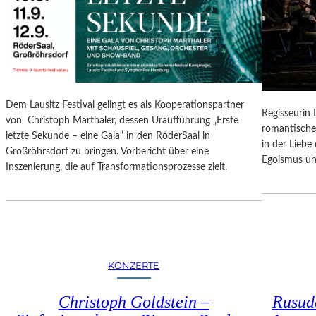
N
O
G
N
S
A
B
L
E
E
R
S
I
P
Dem Lausitz Festival gelingt es als Kooperationspartner
C
Regisseurin
R
von Christoph Marthaler, dessen Uraufführung „Erste
H
romantische
O
letzte Sekunde – eine Gala“ in den RöderSaal in
T
in der Lieb
G
Großröhrsdorf zu bringen. Vorbericht über eine
Egoismus un
R
Inszenierung, die auf Transformationsprozesse zielt.
A
M
M
I
M
W
KONZERTE
U
N
Christoph Goldstein –
Rusuda
D