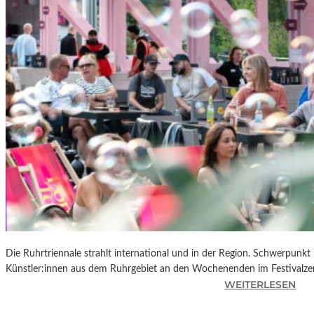
R
K
L
A
N
D
S
H
U
T
„
Z
W
I
S
C
Die Ruhrtriennale strahlt international und in der Region. Schwerpunkt
H
Künstler:innen aus dem Ruhrgebiet an den Wochenenden im Festivalze
E
:
WEITERLESEN
N
R
D