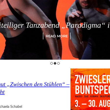
eiliger Tanzabend „Paradigma“ in
READ MORE
hut „Zwischen den Stühlen“ –
ht
chaela Schabel