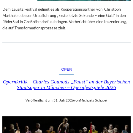
S
E
T
S
Dem Lausitz Festival gelingt es als Kooperationspartner von Christoph
E
P
Marthaler, dessen Uraufführung „Erste letzte Sekunde – eine Gala“ in den
L
R
RöderSaal in Großröhrsdorf zu bringen. Vorbericht über eine Inszenierung,
L
O
die auf Transformationsprozesse zielt.
U
G
N
R
G
A
S
M
B
M
E
I
OPER
R
M
I
W
Opernkritik – Charles Gounods „Faust“ an der Bayerischen
C
U
Staatsoper in München – Opernfestspiele 2026
H
N
T
D
Veröffentlicht am:
31. Juli 2026
von
Michaela Schabel
E
R
L
A
N