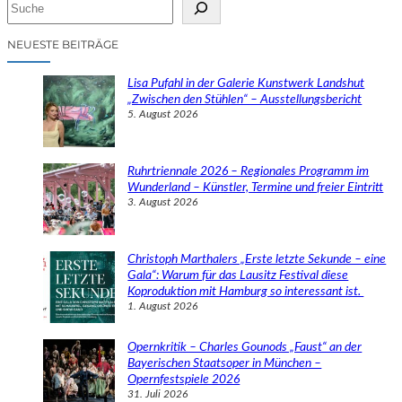
S
u
c
NEUESTE BEITRÄGE
h
e
Lisa Pufahl in der Galerie Kunstwerk Landshut
n
„Zwischen den Stühlen“ – Ausstellungsbericht
5. August 2026
Ruhrtriennale 2026 – Regionales Programm im
Wunderland – Künstler, Termine und freier Eintritt
3. August 2026
Christoph Marthalers „Erste letzte Sekunde – eine
Gala“: Warum für das Lausitz Festival diese
Koproduktion mit Hamburg so interessant ist.
1. August 2026
Opernkritik – Charles Gounods „Faust“ an der
Bayerischen Staatsoper in München –
Opernfestspiele 2026
31. Juli 2026