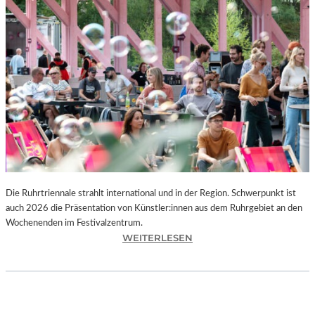
I
E
K
U
N
S
T
W
E
R
K
L
A
N
Die Ruhrtriennale strahlt international und in der Region. Schwerpunkt ist
D
auch 2026 die Präsentation von Künstler:innen aus dem Ruhrgebiet an den
S
Wochenenden im Festivalzentrum.
H
:
WEITERLESEN
U
R
T
U
„
H
Z
R
W
T