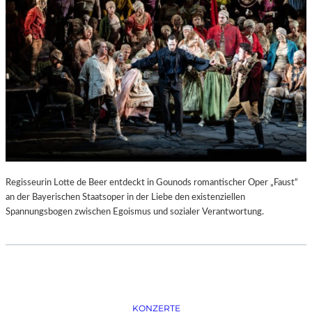
D
–
K
Ü
N
S
T
L
E
R
,
T
E
Regisseurin Lotte de Beer entdeckt in Gounods romantischer Oper „Faust“
R
an der Bayerischen Staatsoper in der Liebe den existenziellen
M
Spannungsbogen zwischen Egoismus und sozialer Verantwortung.
I
N
E
U
N
D
F
KONZERTE