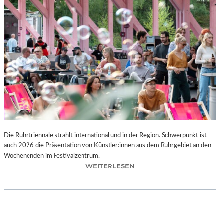
I
E
K
U
N
S
T
W
E
R
K
L
A
N
Die Ruhrtriennale strahlt international und in der Region. Schwerpunkt ist
D
auch 2026 die Präsentation von Künstler:innen aus dem Ruhrgebiet an den
S
Wochenenden im Festivalzentrum.
H
:
WEITERLESEN
U
R
T
U
„
H
Z
R
W
T