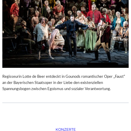
D
–
K
Ü
N
S
T
L
E
R
,
T
E
Regisseurin Lotte de Beer entdeckt in Gounods romantischer Oper „Faust“
R
an der Bayerischen Staatsoper in der Liebe den existenziellen
M
Spannungsbogen zwischen Egoismus und sozialer Verantwortung.
I
N
E
U
N
D
F
KONZERTE