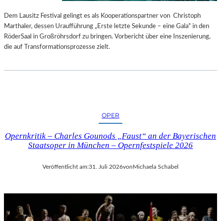
S
E
T
S
Dem Lausitz Festival gelingt es als Kooperationspartner von Christoph
E
P
Marthaler, dessen Uraufführung „Erste letzte Sekunde – eine Gala“ in den
L
R
RöderSaal in Großröhrsdorf zu bringen. Vorbericht über eine Inszenierung,
L
O
die auf Transformationsprozesse zielt.
U
G
N
R
G
A
S
M
B
M
E
I
OPER
R
M
I
W
Opernkritik – Charles Gounods „Faust“ an der Bayerischen
C
U
Staatsoper in München – Opernfestspiele 2026
H
N
T
D
Veröffentlicht am:
31. Juli 2026
von
Michaela Schabel
E
R
L
A
N