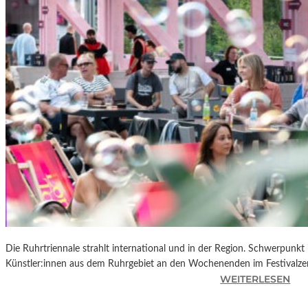
R
K
L
A
N
D
S
H
U
T
„
Z
W
I
S
C
Die Ruhrtriennale strahlt international und in der Region. Schwerpunkt
H
Künstler:innen aus dem Ruhrgebiet an den Wochenenden im Festivalze
E
:
WEITERLESEN
N
R
D