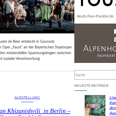
 Lotte de Beer entdeckt in Gounods
r Oper „Faust“ an der Bayerischen Staatsoper
e den existenziellen Spannungsbogen zwischen
d sozialer Verantwortung.
S
u
c
NEUESTE BEITRÄGE
h
e
AUSSTELLUNG
Lisa
n
Kun
den
n Khizanishvili in Berlin –
Aus