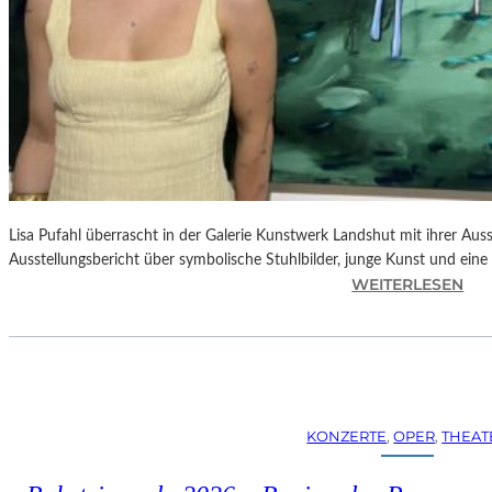
Lisa Pufahl überrascht in der Galerie Kunstwerk Landshut mit ihrer Auss
Ausstellungsbericht über symbolische Stuhlbilder, junge Kunst und eine 
:
WEITERLESEN
L
I
S
A
P
U
KONZERTE
, 
OPER
, 
THEAT
F
A