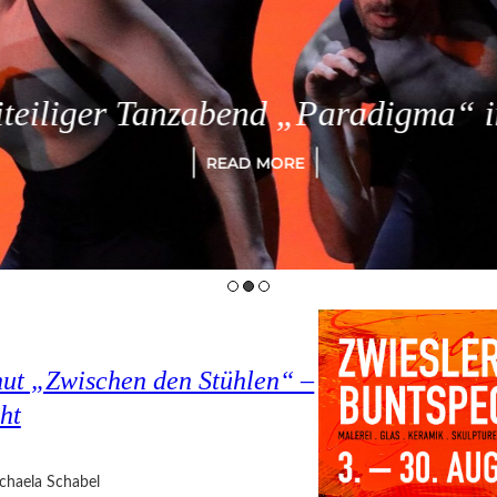
eiliger Tanzabend „Paradigma“ in
READ MORE
hut „Zwischen den Stühlen“ –
ht
chaela Schabel