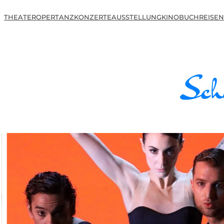
THEATER
OPER
TANZ
KONZERTE
AUSSTELLUNG
KINO
BUCH
REISEN