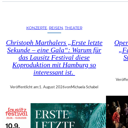
U
E
H
N
R
S
T
T
R
KONZERTE
, 
REISEN
, 
THEATER
Ü
I
H
E
Christoph Marthalers „Erste letzte
Oper
L
N
E
Sekunde – eine Gala“: Warum für
„Fa
N
N
das Lausitz Festival diese
S
A
“
L
Koproduktion mit Hamburg so
–
E
interessant ist.
A
2
U
Veröffe
0
S
Veröffentlicht am:
1. August 2026
von
Michaela Schabel
2
S
6
T
–
E
R
L
E
L
G
U
I