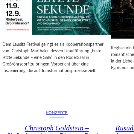
N
O
G
N
S
A
B
L
E
E
R
S
I
P
Dem Lausitz Festival gelingt es als Kooperationspartner
C
Regisseurin
R
von Christoph Marthaler, dessen Uraufführung „Erste
H
romantische
O
letzte Sekunde – eine Gala“ in den RöderSaal in
T
in der Lieb
G
Großröhrsdorf zu bringen. Vorbericht über eine
Egoismus un
R
Inszenierung, die auf Transformationsprozesse zielt.
A
M
M
I
M
W
KONZERTE
U
N
Christoph Goldstein –
Rusuda
D