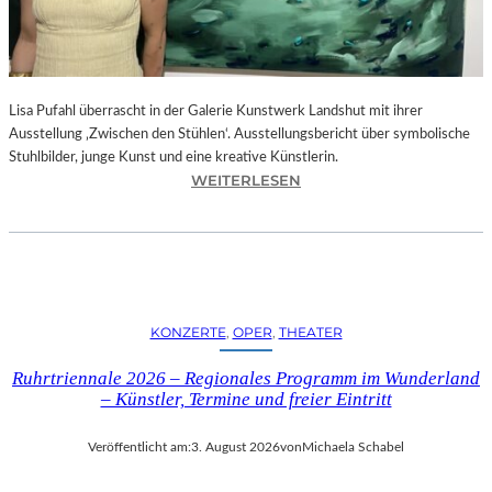
E
D
R
O
Lisa Pufahl überrascht in der Galerie Kunstwerk Landshut mit ihrer
A
Ausstellung ‚Zwischen den Stühlen‘. Ausstellungsbericht über symbolische
L
Stuhlbilder, junge Kunst und eine kreative Künstlerin.
M
:
WEITERLESEN
O
L
D
I
Ó
S
V
A
A
P
R
U
S
KONZERTE
, 
OPER
, 
THEATER
F
N
A
E
Ruhrtriennale 2026 – Regionales Programm im Wunderland
H
U
– Künstler, Termine und freier Eintritt
L
E
I
M
Veröffentlicht am:
3. August 2026
von
Michaela Schabel
N
F
D
I