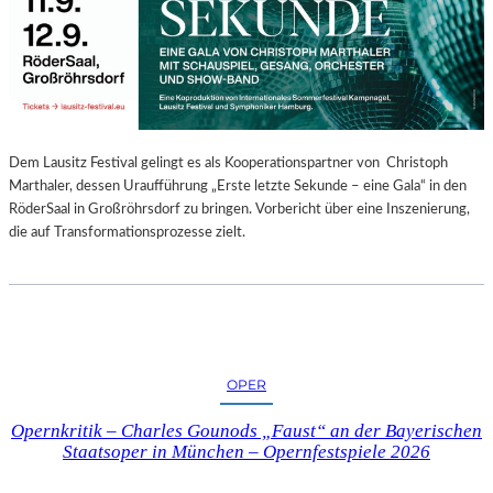
E
N
“
–
A
U
S
Dem Lausitz Festival gelingt es als Kooperationspartner von Christoph
S
Marthaler, dessen Uraufführung „Erste letzte Sekunde – eine Gala“ in den
T
RöderSaal in Großröhrsdorf zu bringen. Vorbericht über eine Inszenierung,
E
die auf Transformationsprozesse zielt.
L
L
U
N
G
S
OPER
B
E
Opernkritik – Charles Gounods „Faust“ an der Bayerischen
R
Staatsoper in München – Opernfestspiele 2026
I
C