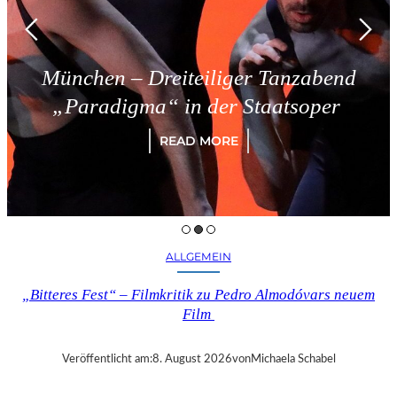
 Dreiteiliger Tanzabend
Triest
ma“ in der Staatsoper
READ MORE
ALLGEMEIN
„Bitteres Fest“ – Filmkritik zu Pedro Almodóvars neuem
Film
Veröffentlicht am:
8. August 2026
von
Michaela Schabel