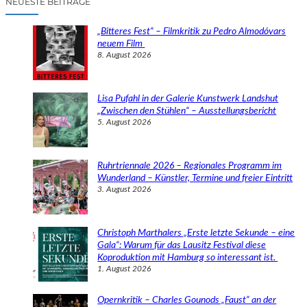
NEUESTE BEITRÄGE
h
e
„Bitteres Fest“ – Filmkritik zu Pedro Almodóvars
n
neuem Film
8. August 2026
Lisa Pufahl in der Galerie Kunstwerk Landshut
„Zwischen den Stühlen“ – Ausstellungsbericht
5. August 2026
Ruhrtriennale 2026 – Regionales Programm im
Wunderland – Künstler, Termine und freier Eintritt
3. August 2026
Christoph Marthalers „Erste letzte Sekunde – eine
Gala“: Warum für das Lausitz Festival diese
Koproduktion mit Hamburg so interessant ist.
1. August 2026
Opernkritik – Charles Gounods „Faust“ an der