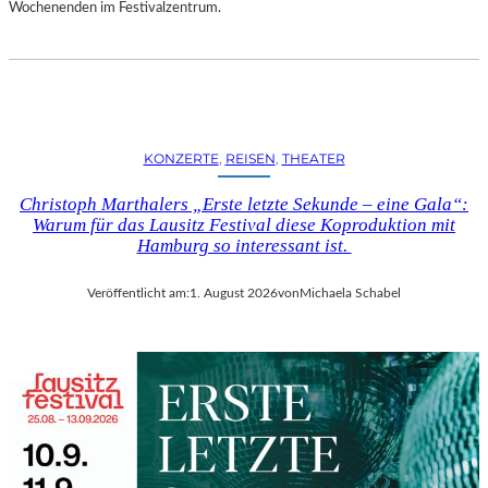
D
Wochenenden im Festivalzentrum.
S
H
U
T
„
Z
KONZERTE
, 
REISEN
, 
THEATER
W
I
Christoph Marthalers „Erste letzte Sekunde – eine Gala“:
S
Warum für das Lausitz Festival diese Koproduktion mit
C
Hamburg so interessant ist.
H
E
Veröffentlicht am:
1. August 2026
von
Michaela Schabel
N
D
E
N
S
T
Ü
H
L