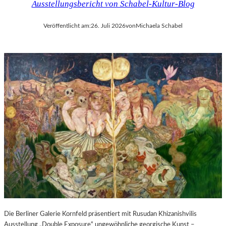
Ausstellungsbericht von Schabel-Kultur-Blog
Veröffentlicht am:
26. Juli 2026
von
Michaela Schabel
Die Berliner Galerie Kornfeld präsentiert mit Rusudan Khizanishvilis
Ausstellung „Double Exposure“ ungewöhnliche georgische Kunst –