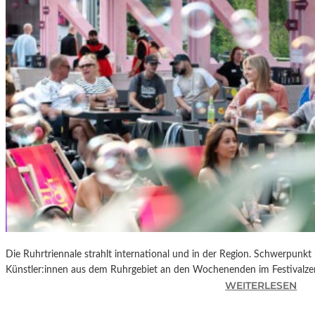
R
K
L
A
N
D
S
H
U
T
„
Z
W
I
S
C
Die Ruhrtriennale strahlt international und in der Region. Schwerpunkt
H
Künstler:innen aus dem Ruhrgebiet an den Wochenenden im Festivalze
E
:
WEITERLESEN
N
R
D