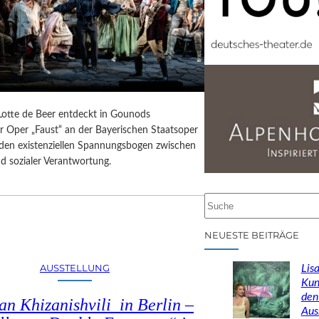
 Lotte de Beer entdeckt in Gounods
r Oper „Faust“ an der Bayerischen Staatsoper
e den existenziellen Spannungsbogen zwischen
d sozialer Verantwortung.
S
u
c
NEUESTE BEITRÄGE
h
e
AUSSTELLUNG
Lisa
n
Kun
den
n Khizanishvili in Berlin –
Aus