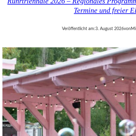
Ruhrtriennale 2026 – Regionales Programm
H
L
Termine und freier Ei
I
N
D
Veröffentlicht am:
3. August 2026
von
Mi
E
R
G
A
L
E
R
I
E
K
U
N
S
T
W
E