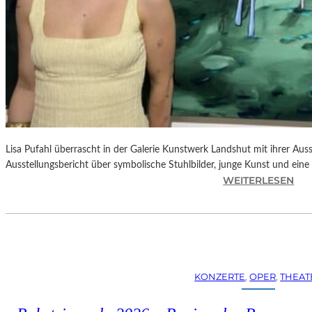
Lisa Pufahl überrascht in der Galerie Kunstwerk Landshut mit ihrer Auss
Ausstellungsbericht über symbolische Stuhlbilder, junge Kunst und eine 
:
WEITERLESEN
L
I
S
A
P
U
KONZERTE
, 
OPER
, 
THEAT
F
A