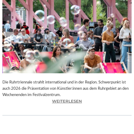
I
E
K
U
N
S
T
W
E
R
K
L
A
N
Die Ruhrtriennale strahlt international und in der Region. Schwerpunkt ist
D
auch 2026 die Präsentation von Künstler:innen aus dem Ruhrgebiet an den
S
Wochenenden im Festivalzentrum.
H
:
WEITERLESEN
U
R
T
U
„
H
Z
R
W
T