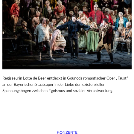
D
–
K
Ü
N
S
T
L
E
R
,
T
E
Regisseurin Lotte de Beer entdeckt in Gounods romantischer Oper „Faust“
R
an der Bayerischen Staatsoper in der Liebe den existenziellen
M
Spannungsbogen zwischen Egoismus und sozialer Verantwortung.
I
N
E
U
N
D
F
KONZERTE