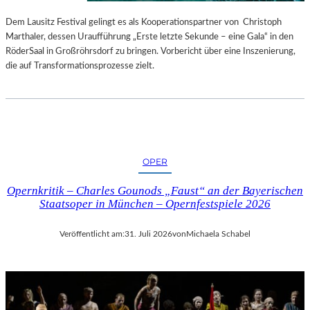
S
E
T
S
Dem Lausitz Festival gelingt es als Kooperationspartner von Christoph
E
P
Marthaler, dessen Uraufführung „Erste letzte Sekunde – eine Gala“ in den
L
R
RöderSaal in Großröhrsdorf zu bringen. Vorbericht über eine Inszenierung,
L
O
die auf Transformationsprozesse zielt.
U
G
N
R
G
A
S
M
B
M
E
I
OPER
R
M
I
W
Opernkritik – Charles Gounods „Faust“ an der Bayerischen
C
U
Staatsoper in München – Opernfestspiele 2026
H
N
T
D
Veröffentlicht am:
31. Juli 2026
von
Michaela Schabel
E
R
L
A
N