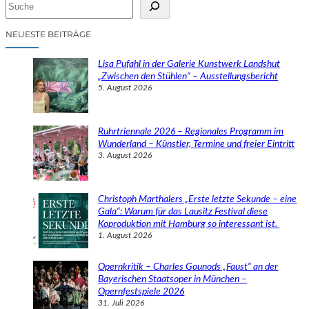
S
u
c
NEUESTE BEITRÄGE
h
e
Lisa Pufahl in der Galerie Kunstwerk Landshut
n
„Zwischen den Stühlen“ – Ausstellungsbericht
5. August 2026
Ruhrtriennale 2026 – Regionales Programm im
Wunderland – Künstler, Termine und freier Eintritt
3. August 2026
Christoph Marthalers „Erste letzte Sekunde – eine
Gala“: Warum für das Lausitz Festival diese
Koproduktion mit Hamburg so interessant ist.
1. August 2026
Opernkritik – Charles Gounods „Faust“ an der
Bayerischen Staatsoper in München –
Opernfestspiele 2026
31. Juli 2026