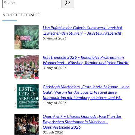
S
u
c
NEUESTE BEITRÄGE
h
e
Lisa Pufahl in der Galerie Kunstwerk Landshut
n
„Zwischen den Stühlen“ – Ausstellungsbericht
5. August 2026
Ruhrtriennale 2026 – Regionales Programm im
Wunderland – Künstler, Termine und freier Eintritt
3. August 2026
Christoph Marthalers „Erste letzte Sekunde – eine
Gala“: Warum für das Lausitz Festival diese
Koproduktion mit Hamburg so interessant ist.
1. August 2026
Opernkritik – Charles Gounods „Faust“ an der
Bayerischen Staatsoper in München –
Opernfestspiele 2026
31. Juli 2026