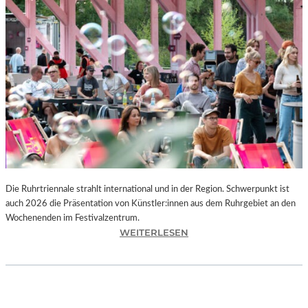
I
E
K
U
N
S
T
W
E
R
K
L
A
N
Die Ruhrtriennale strahlt international und in der Region. Schwerpunkt ist
D
auch 2026 die Präsentation von Künstler:innen aus dem Ruhrgebiet an den
S
Wochenenden im Festivalzentrum.
H
:
WEITERLESEN
U
R
T
U
„
H
Z
R
W
T