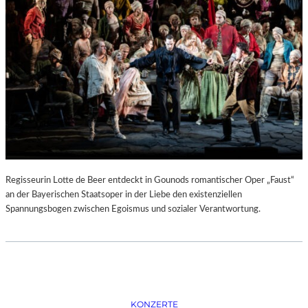
D
–
K
Ü
N
S
T
L
E
R
,
T
E
Regisseurin Lotte de Beer entdeckt in Gounods romantischer Oper „Faust“
R
an der Bayerischen Staatsoper in der Liebe den existenziellen
M
Spannungsbogen zwischen Egoismus und sozialer Verantwortung.
I
N
E
U
N
D
F
KONZERTE