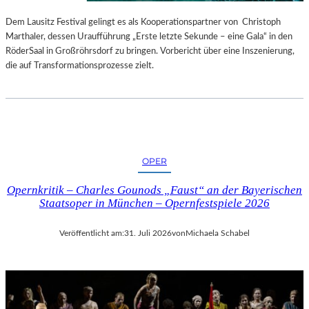
S
E
T
S
Dem Lausitz Festival gelingt es als Kooperationspartner von Christoph
E
P
Marthaler, dessen Uraufführung „Erste letzte Sekunde – eine Gala“ in den
L
R
RöderSaal in Großröhrsdorf zu bringen. Vorbericht über eine Inszenierung,
L
O
die auf Transformationsprozesse zielt.
U
G
N
R
G
A
S
M
B
M
E
I
OPER
R
M
I
W
Opernkritik – Charles Gounods „Faust“ an der Bayerischen
C
U
Staatsoper in München – Opernfestspiele 2026
H
N
T
D
Veröffentlicht am:
31. Juli 2026
von
Michaela Schabel
E
R
L
A
N