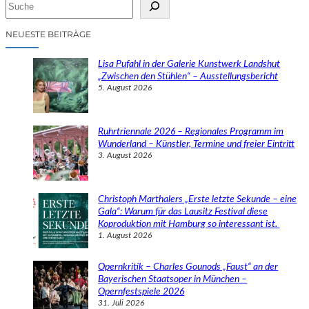
S
u
c
NEUESTE BEITRÄGE
h
e
Lisa Pufahl in der Galerie Kunstwerk Landshut
n
„Zwischen den Stühlen“ – Ausstellungsbericht
5. August 2026
Ruhrtriennale 2026 – Regionales Programm im
Wunderland – Künstler, Termine und freier Eintritt
3. August 2026
Christoph Marthalers „Erste letzte Sekunde – eine
Gala“: Warum für das Lausitz Festival diese
Koproduktion mit Hamburg so interessant ist.
1. August 2026
Opernkritik – Charles Gounods „Faust“ an der
Bayerischen Staatsoper in München –
Opernfestspiele 2026
31. Juli 2026