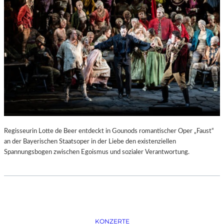
D
–
K
Ü
N
S
T
L
E
R
,
T
E
Regisseurin Lotte de Beer entdeckt in Gounods romantischer Oper „Faust“
R
an der Bayerischen Staatsoper in der Liebe den existenziellen
M
Spannungsbogen zwischen Egoismus und sozialer Verantwortung.
I
N
E
U
N
D
F
KONZERTE