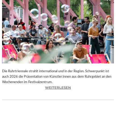
I
E
K
U
N
S
T
W
E
R
K
L
A
N
Die Ruhrtriennale strahlt international und in der Region. Schwerpunkt ist
D
auch 2026 die Präsentation von Künstler:innen aus dem Ruhrgebiet an den
S
Wochenenden im Festivalzentrum.
H
:
WEITERLESEN
U
R
T
U
„
H
Z
R
W
T