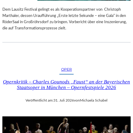
S
E
T
S
Dem Lausitz Festival gelingt es als Kooperationspartner von Christoph
E
P
Marthaler, dessen Uraufführung „Erste letzte Sekunde – eine Gala“ in den
L
R
RöderSaal in Großröhrsdorf zu bringen. Vorbericht über eine Inszenierung,
L
O
die auf Transformationsprozesse zielt.
U
G
N
R
G
A
S
M
B
M
E
I
OPER
R
M
I
W
Opernkritik – Charles Gounods „Faust“ an der Bayerischen
C
U
Staatsoper in München – Opernfestspiele 2026
H
N
T
D
Veröffentlicht am:
31. Juli 2026
von
Michaela Schabel
E
R
L
A
N