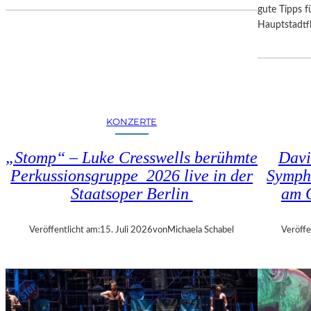
I
D
gute Tipps fü
E
E
Hauptstadtfl
S
R
E
B
K
A
O
Y
P
E
R
R
KONZERTE
O
I
D
S
„Stomp“ – Luke Cresswells berühmte
Davi
U
C
Perkussionsgruppe 2026 live in der
Symph
K
H
T
Staatsoper Berlin
am 
E
I
N
O
S
Veröffentlicht am:
15. Juli 2026
von
Michaela Schabel
Veröffe
N
T
M
A
I
A
T
T
H
S
A