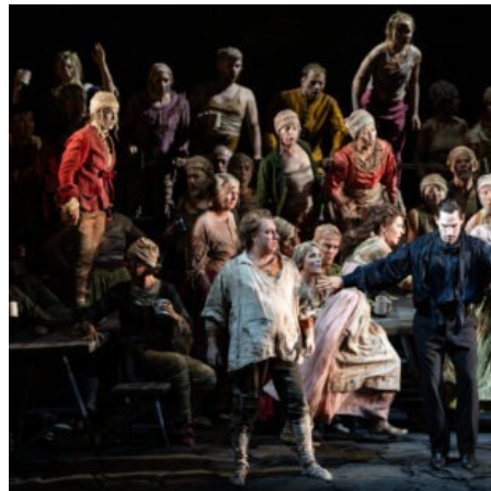
L
E
R
S
„
E
R
S
T
E
L
E
T
Z
T
E
S
E
K
U