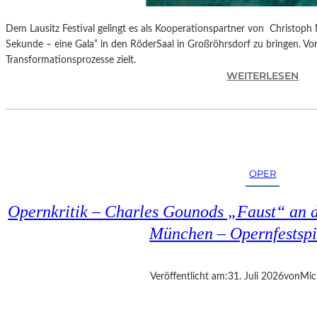
Dem Lausitz Festival gelingt es als Kooperationspartner von Christoph 
Sekunde – eine Gala“ in den RöderSaal in Großröhrsdorf zu bringen. Vorb
Transformationsprozesse zielt.
:
WEITERLESEN
C
H
R
I
S
T
OPER
O
P
Opernkritik – Charles Gounods „Faust“ an d
H
M
München – Opernfestspi
A
R
T
Veröffentlicht am:
31. Juli 2026
von
Mic
H
A