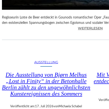
N
D
E
–
Regisseurin Lotte de Beer entdeckt in Gounods romantischer Oper „Faus
E
den existenziellen Spannungsbogen zwischen Egoismus und sozialer Ve
I
:
WEITERLESEN
N
O
E
P
G
E
A
R
L
N
A
K
AUSSTELLUNG
“
R
:
I
Die Ausstellung von Bjørn Melhus
Mit V
W
T
„Lost in Finity“ in der Betonhalle
entdec
A
I
R
Berlin zählt zu den ungewöhnlichsten
K
U
–
Kunstereignissen des Sommers
M
C
Veröffe
F
H
Veröffentlicht am:
17. Juli 2026
von
Michaela Schabel
Ü
A