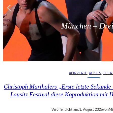
München – Dreit
KONZERTE
, 
REISEN
, 
THEA
Christoph Marthalers „Erste letzte Sekunde
Lausitz Festival diese Koproduktion mit H
Veröffentlicht am:
1. August 2026
von
Mi