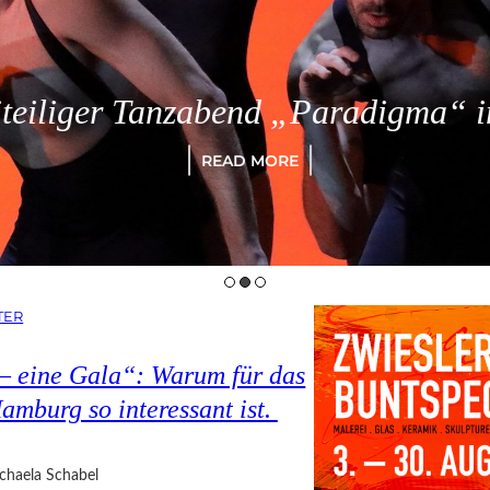
eiliger Tanzabend „Paradigma“ in
READ MORE
TER
 – eine Gala“: Warum für das
amburg so interessant ist.
chaela Schabel