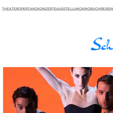
THEATER
OPER
TANZ
KONZERTE
AUSSTELLUNG
KINO
BUCH
REISEN