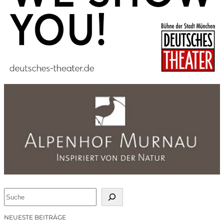
S
u
c
NEUESTE BEITRÄGE