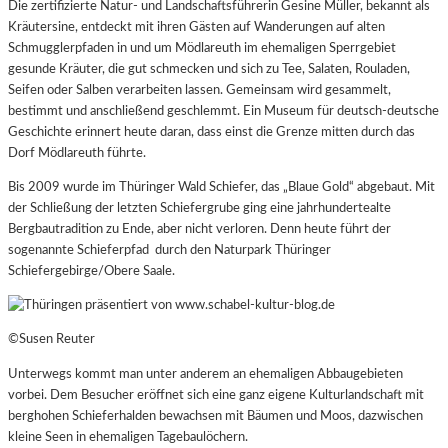
Die zertifizierte Natur- und Landschaftsführerin Gesine Müller, bekannt als
Kräutersine, entdeckt mit ihren Gästen auf Wanderungen auf alten
Schmugglerpfaden
in und um Mödlareuth im ehemaligen Sperrgebiet
gesunde Kräuter, die gut schmecken und sich zu Tee, Salaten, Rouladen,
Seifen oder Salben verarbeiten lassen. Gemeinsam wird gesammelt,
bestimmt und anschließend geschlemmt. Ein Museum für deutsch-deutsche
Geschichte erinnert heute daran, dass einst die Grenze mitten durch das
Dorf Mödlareuth führte.
Bis 2009 wurde im Thüringer Wald Schiefer, das „Blaue Gold“ abgebaut.
Mit
der Schließung der letzten Schiefergrube ging eine jahrhundertealte
Bergbautradition zu Ende, aber nicht verloren. Denn heute führt der
sogenannte Schieferpfad durch den Naturpark Thüringer
Schiefergebirge/Obere Saale.
©Susen Reuter
Unterwegs kommt man unter anderem an ehemaligen Abbaugebieten
vorbei. Dem Besucher eröffnet sich eine ganz eigene Kulturlandschaft mit
berghohen Schieferhalden bewachsen mit Bäumen und Moos, dazwischen
kleine Seen in ehemaligen Tagebaulöchern.