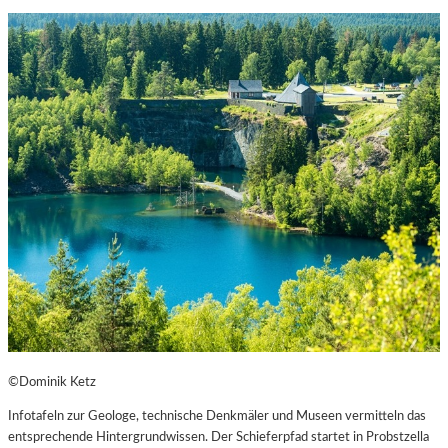
©Dominik Ketz
Infotafeln zur Geologe, technische Denkmäler und Museen vermitteln das
entsprechende Hintergrundwissen. Der Schieferpfad startet in Probstzella