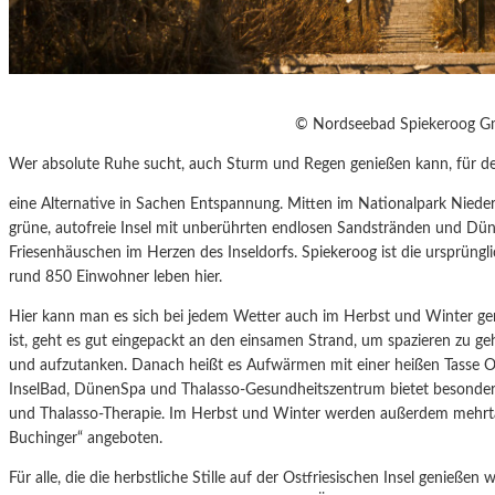
© Nordseebad Spiekeroog 
Wer absolute Ruhe sucht, auch Sturm und Regen genießen kann, für de
eine Alternative in Sachen Entspannung. Mitten im Nationalpark Niede
grüne, autofreie Insel mit unberührten endlosen Sandstränden und Dün
Friesenhäuschen im Herzen des Inseldorfs. Spiekeroog ist die ursprüngli
rund 850 Einwohner leben hier.
Hier kann man es sich bei jedem Wetter auch im Herbst und Winter ge
ist, geht es gut eingepackt an den einsamen Strand, um spazieren zu ge
und aufzutanken. Danach heißt es Aufwärmen mit einer heißen Tasse Os
InselBad, DünenSpa und Thalasso-Gesundheitszentrum bietet besond
und Thalasso-Therapie. Im Herbst und Winter werden außerdem mehrtä
Buchinger“ angeboten.
Für alle, die die herbstliche Stille auf der Ostfriesischen Insel genießen 