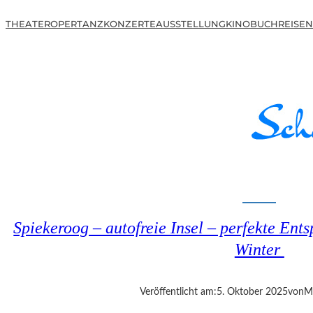
THEATER
OPER
TANZ
KONZERTE
AUSSTELLUNG
KINO
BUCH
REISEN
Spiekeroog – autofreie Insel – perfekte En
Winter
Veröffentlicht am:
5. Oktober 2025
von
M