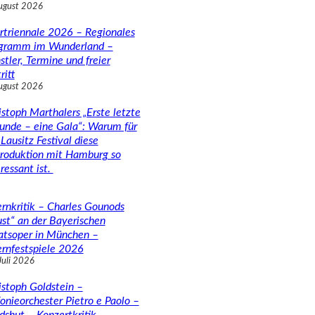
ugust 2026
rtriennale 2026 – Regionales
gramm im Wunderland –
stler, Termine und freier
ritt
ugust 2026
istoph Marthalers „Erste letzte
unde – eine Gala“: Warum für
Lausitz Festival diese
roduktion mit Hamburg so
ressant ist.
rnkritik – Charles Gounods
ust“ an der Bayerischen
atsoper in München –
rnfestspiele 2026
Juli 2026
istoph Goldstein –
fonieorchester Pietro e Paolo –
dshut – Konzertkritik –