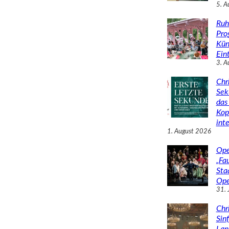
5. A
Ruh
Pro
Kün
Eint
3. A
Chr
Sek
das 
Kop
inte
1. August 2026
Ope
„Fa
Sta
Ope
31. 
Chr
Sin
Lan