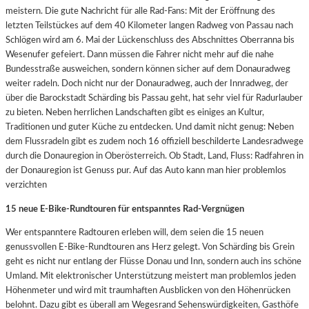
meistern. Die gute Nachricht für alle Rad-Fans: Mit der Eröffnung des
letzten Teilstückes auf dem 40 Kilometer langen Radweg von Passau nach
Schlögen wird am 6. Mai der Lückenschluss des Abschnittes Oberranna bis
Wesenufer gefeiert. Dann müssen die Fahrer nicht mehr auf die nahe
Bundesstraße ausweichen, sondern können sicher auf dem Donauradweg
weiter radeln. Doch nicht nur der Donauradweg, auch der Innradweg, der
über die Barockstadt Schärding bis Passau geht, hat sehr viel für Radurlauber
zu bieten. Neben herrlichen Landschaften gibt es einiges an Kultur,
Traditionen und guter Küche zu entdecken. Und damit nicht genug: Neben
dem Flussradeln gibt es zudem noch 16 offiziell beschilderte Landesradwege
durch die Donauregion in Oberösterreich. Ob Stadt, Land, Fluss: Radfahren in
der Donauregion ist Genuss pur. Auf das Auto kann man hier problemlos
verzichten
15 neue E-Bike-Rundtouren für entspanntes Rad-Vergnügen
Wer entspanntere Radtouren erleben will, dem seien die 15 neuen
genussvollen E-Bike-Rundtouren ans Herz gelegt. Von Schärding bis Grein
geht es nicht nur entlang der Flüsse Donau und Inn, sondern auch ins schöne
Umland. Mit elektronischer Unterstützung meistert man problemlos jeden
Höhenmeter und wird mit traumhaften Ausblicken von den Höhenrücken
belohnt. Dazu gibt es überall am Wegesrand Sehenswürdigkeiten, Gasthöfe