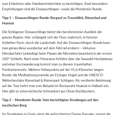
zum Einkehren oder Handwerksbetriebe zu besichtigen. Zwei besondere
Empfehlungen sind die Donauschlingen- sowie die Mondstein-Runde.
Tipp 1 – Donauschlingen-Runde: Bergauf zu Traumblick, Römerbad und
Hoamat
Die Schlögener Donauschlinge bietet den berühmtesten Ausblick der
ganzen Region. Hier schlängelt sich der Fluss malerisch, in feinster
Schleifen-Form, durch die Landschaft. Auf der Donauschlingen-Runde kann
man genau diese wunderbar auf dem Fahrrad erobern – inklusive
Fährüberfahrt (unbedingt beim Planen die Fährzeiten beachten) in der ersten
180°-Schleife. Nach einer Panorama-Anfahrt über das Sauwald-Hochplateau
und einer Kurzwanderung kommt man zu diesem traumhaften
Postkartenmotiv. Weitere Höhepunkte auf der 45,6 Kilometer langen
Runde: die Meditationspyramide am Etzinger Hügel und die UNESCO-
Welterbestätte Römerbad & Römerpark Schlögen. Als verdiente Belohnung
auf der Tour kehrt man zum Beispiel im Restaurant Hoamat in Haibach ein.
Hier gibt es österreichische Schmankerl aus Omas Kochbüchern.
Tipp 2 – Mondstein-Runde: Vom berüchtigten Strudengau auf den
mystischen Berg
Im Strudengau in Grein, einst die gefürchtetste Donau-Passage, startet die