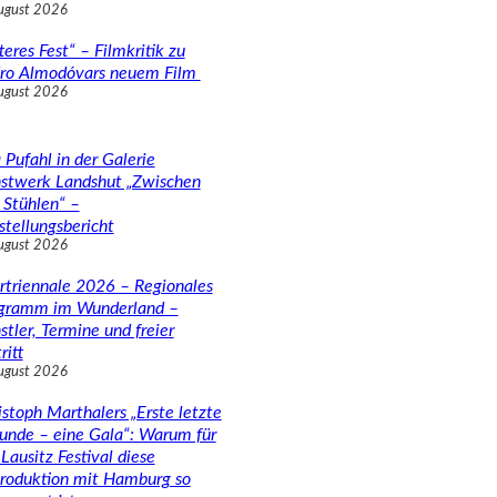
ugust 2026
teres Fest“ – Filmkritik zu
ro Almodóvars neuem Film
ugust 2026
 Pufahl in der Galerie
stwerk Landshut „Zwischen
 Stühlen“ –
stellungsbericht
ugust 2026
rtriennale 2026 – Regionales
gramm im Wunderland –
stler, Termine und freier
ritt
ugust 2026
istoph Marthalers „Erste letzte
unde – eine Gala“: Warum für
Lausitz Festival diese
roduktion mit Hamburg so