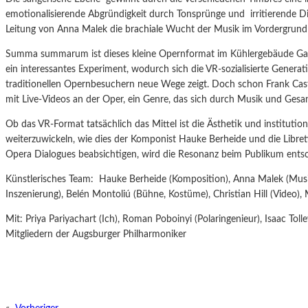
emotionalisierende Abgründigkeit durch Tonsprünge und irritierende D
Leitung von Anna Malek die brachiale Wucht der Musik im Vordergrund 
Summa summarum ist dieses kleine Opernformat im Kühlergebäude Gas
ein interessantes Experiment, wodurch sich die VR-sozialisierte Generati
traditionellen Opernbesuchern neue Wege zeigt. Doch schon Frank Casto
mit Live-Videos an der Oper, ein Genre, das sich durch Musik und Gesan
Ob das VR-Format tatsächlich das Mittel ist die Ästhetik und institutio
weiterzuwickeln, wie dies der Komponist Hauke Berheide und die Libre
Opera Dialogues beabsichtigen, wird die Resonanz beim Publikum ents
Künstlerisches Team:
Hauke Berheide (Komposition), Anna Malek (Musika
Inszenierung), Belén Montoliú (Bühne, Kostüme), Christian Hill (Video), 
Mit: Priya Pariyachart (Ich), Roman Poboinyi (Polaringenieur), Isaac T
Mitgliedern der Augsburger Philharmoniker