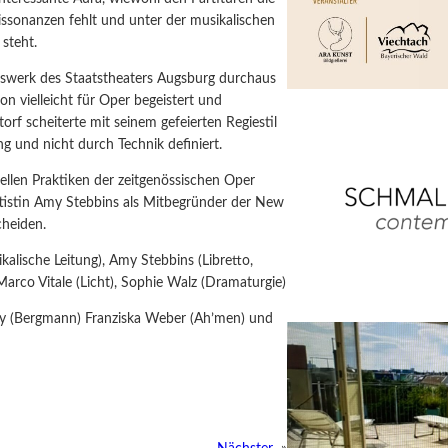
issonanzen fehlt und unter der musikalischen
steht.
werk des Staatstheaters Augsburg durchaus
on vielleicht für Oper begeistert und
rf scheiterte mit seinem gefeierten Regiestil
g und nicht durch Technik definiert.
nellen Praktiken der zeitgenössischen Oper
ttistin Amy Stebbins als Mitbegründer der New
cheiden.
lische Leitung), Amy Stebbins (Libretto,
Marco Vitale (Licht), Sophie Walz (Dramaturgie)
olley (Bergmann) Franziska Weber (Ah’men) und