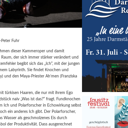
-Peter Fuhr
ahmen dieser Kammeroper und damit
n Raum, der sich immer stärker verändert und
emfehler begibt sich das „Ich“, mit der jungen
einem Labyrinth. Sie findet Knochen und
ley) und den Maya-Priester Ah’men (Franziska
mit türkisen Haaren, die nur mit ihrem Ego
dstück naiv „Was ist das?“ fragt.
Fundk
nochen
m Ich und Polarforscher in Echowirkung selbst
och ein anderes Ich gibt. Der Polarforscher,
as Wasser als geschmolzenes Eis durch
ol der Produktivität. Dass ausgerechnet