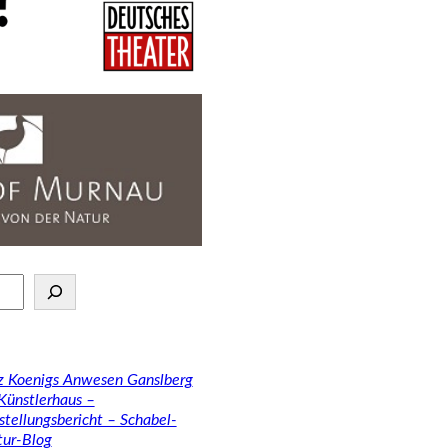
tz Koenigs Anwesen Ganslberg
 Künstlerhaus –
stellungsbericht – Schabel-
tur-Blog