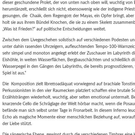
dieser geschundene Prolet, der von unten nach oben will, wuchtig von
herumtänzelt, erschließt sich nicht, ebensowenig wie der indigene Prie
gesungen, die Chaák, dem Regengott der Mayas, ein Opfer bringt, aber 
holt sie aus ihrem Bündel Knochen, die sie zu einem Skelett zusammen
„Was ist Frieden?“ auf politische Entscheidungen weitet.
Zwischen dem Livegeschehen solistisch auf verschiedenen Podesten u
unter dahin rasenden Uhrzeigern, aufleuchtenden Tempo-100-Warnzeic
sehr simpel und monoton angelegt erlebt der Zuschauer im Labyrinth di
Eishöhle, in weiten Wasserflächen, Bergbauschächten und schließlich d
Wasserpegel in den Gängen des Labyrinths, die bereits prognostizieren
Spiel ist aus.“
Die Komposition zielt librettoadäquat vorwiegend auf brachiale Tonsti
Perkussionisten in den vier Raumecken platziert schaffen eine brutale So
Erzählsträngen wiederholt, wuchtig, aber selten emotional untermalt
knarzende Cello die Schräglage der Welt hörbar macht, wenn die Posaun
befände man sich selbst unter Tage in Fronarbeit. In diesem Inferno leu
Echo als magische Momente einer menschlichen Beziehung auf, worauf 
der Liebe stützt.
Die sängerische Ebene gewinnt durch die verschiedenen Timbres eine i