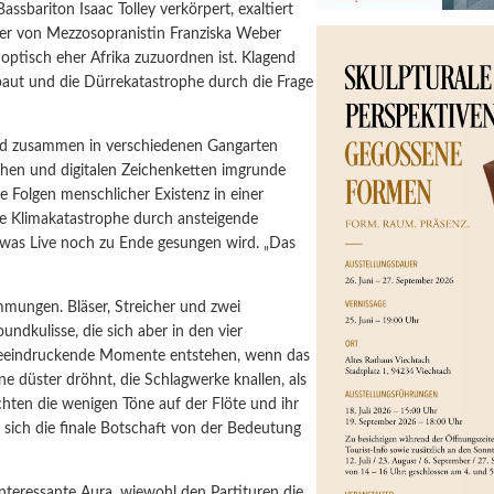
Bassbariton Isaac Tolley verkörpert, exaltiert
ster von Mezzosopranistin Franziska Weber
optisch eher Afrika zuzuordnen ist. Klagend
baut und die Dürrekatastrophe durch die Frage
nd zusammen in verschiedenen Gangarten
hen und digitalen Zeichenketten imgrunde
e Folgen menschlicher Existenz in einer
ie Klimakatastrophe durch ansteigende
, was Live noch zu Ende gesungen wird. „Das
mmungen. Bläser, Streicher und zwei
undkulisse, die sich aber in den vier
. Beeindruckende Momente entstehen, wenn das
e düster dröhnt, die Schlagwerke knallen, als
chten die wenigen Töne auf der Flöte und ihr
sich die finale Botschaft von der Bedeutung
nteressante Aura, wiewohl den Partituren die