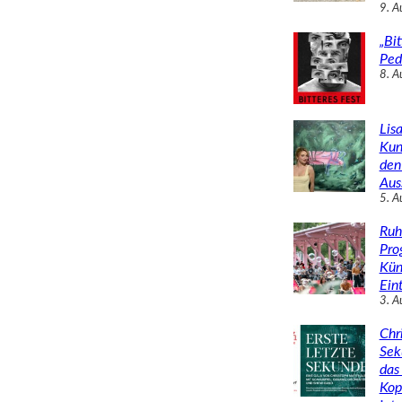
9. A
„Bit
Ped
8. A
Lisa
Kun
den
Aus
5. A
Ruh
Pro
Kün
Eint
3. A
Chr
Sek
das 
Kop