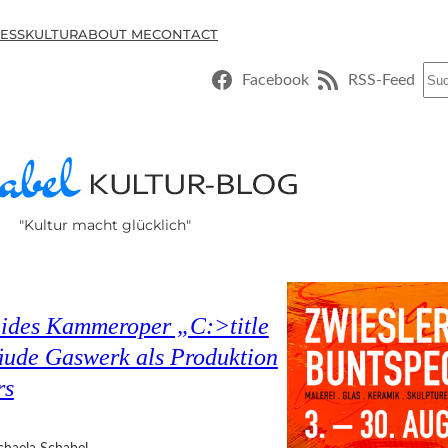
ESSKULTUR
ABOUT ME
CONTACT
Suc
Facebook
RSS-Feed
"Kultur macht glücklich"
ides Kammeroper „C:>title
äude Gaswerk als Produktion
rs