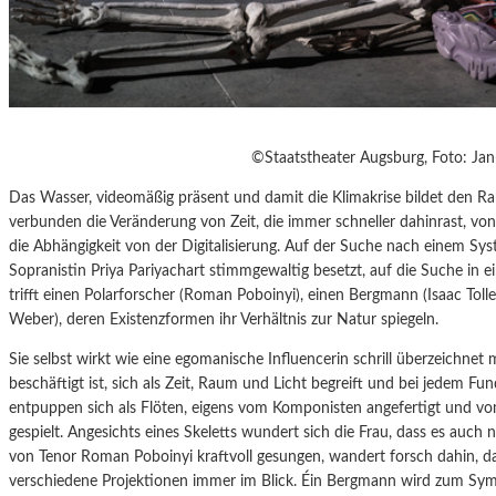
©Staatstheater Augsburg, Foto: Jan
Das Wasser, videomäßig präsent und damit die Klimakrise
bildet den R
verbunden die Veränderung von Zeit, die immer schneller dahinrast, vo
die Abhängigkeit von der Digitalisierung. Auf der Suche nach einem Syst
Sopranistin Priya Pariyachart stimmgewaltig besetzt, auf die Suche in 
trifft einen Polarforscher (Roman Poboinyi), einen Bergmann (Isaac Tol
Weber), deren Existenzformen ihr Verhältnis zur Natur spiegeln.
Sie selbst wirkt wie eine egomanische Influencerin schrill überzeichnet 
beschäftigt ist, sich als Zeit, Raum und Licht begreift und bei jedem Fun
entpuppen sich als Flöten, eigens vom Komponisten angefertigt und vo
gespielt. Angesichts eines Skeletts wundert sich die Frau, dass es auch n
von Tenor Roman Poboinyi kraftvoll gesungen, wandert forsch dahin, d
verschiedene Projektionen immer im Blick. Éin Bergmann wird zum Symb