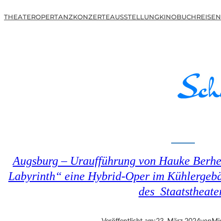
THEATER
OPER
TANZ
KONZERTE
AUSSTELLUNG
KINO
BUCH
REISEN
Augsburg – Uraufführung von Hauke Berhe
Labyrinth“ eine Hybrid-Oper im Kühlergeb
des Staatstheate