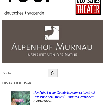
S
u
c
NEUESTE BEITRÄGE
h
e
Lisa Pufahl in der Galerie Kunstwerk Landshut
n
„Zwischen den Stühlen“ – Ausstellungsbericht
5. August 2026