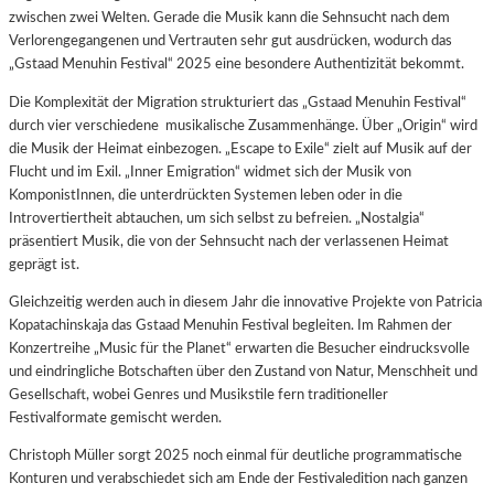
zwischen zwei Welten. Gerade die Musik kann die Sehnsucht nach dem
Verlorengegangenen und Vertrauten sehr gut ausdrücken, wodurch das
„Gstaad Menuhin Festival“ 2025 eine besondere Authentizität bekommt.
Die Komplexität der Migration strukturiert das „Gstaad Menuhin Festival“
durch vier verschiedene musikalische Zusammenhänge. Über „Origin“ wird
die Musik der Heimat einbezogen. „Escape to Exile“ zielt auf Musik auf der
Flucht und im Exil. „Inner Emigration“ widmet sich der Musik von
KomponistInnen, die unterdrückten Systemen leben oder in die
Introvertiertheit abtauchen, um sich selbst zu befreien. „Nostalgia“
präsentiert Musik, die von der Sehnsucht nach der verlassenen Heimat
geprägt ist.
Gleichzeitig werden auch in diesem Jahr die innovative Projekte von Patricia
Kopatachinskaja das Gstaad Menuhin Festival begleiten. Im Rahmen der
Konzertreihe „Music für the Planet“ erwarten die Besucher eindrucksvolle
und eindringliche Botschaften über den Zustand von Natur, Menschheit und
Gesellschaft, wobei Genres und Musikstile fern traditioneller
Festivalformate gemischt werden.
Christoph Müller sorgt 2025 noch einmal für deutliche programmatische
Konturen und verabschiedet sich am Ende der Festivaledition nach ganzen