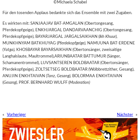
©Michaela Schabel
Für den tosenden Applaus bedankte sich das Ensemble mit zwei Zugaben.
Es wirkten mit: SANJAAJAV BAT-AMGALAN (Obertongesang,
Pferdekopfgeige), ENKHJARGAL DANDARVAANCHIG (Obertongesang,
Pferdekopfgeige), BAYARJARGAL JARGALSAIKHAN (
Ikh Khuur),
MUNKHNYAM BATKHUYAG (
Pferdekopfgeige),
NAMUUNA BAT-ERDENE
(
Yatga),
KHOSBAYAR BAYARSAIKHAN (Obertonsänger, zweisaitige
Langhalslaute, Maultrommel),ARIUNBAATAR BATTUMUR (Sänger,
Schamanentrommel), LUVSANTSEREN BOLDBAATAR (Obertonsänger,
Pferdekopfgeige), ZOLTSETSEG BOLDBAATAR (Wölbbrettzither, Gesang),
ANUJIN ENKHTAIVAN (
Tanz, Gesang),
BOLORMAA ENKHTAIVAN
(
Gesang),
PROF. BERNHARD WULFF (
Moderation)
«
Vorheriger
Nächster
»