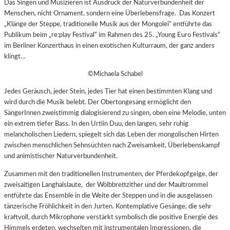
Das Singen und Musizieren ist Ausdruck der Naturverbundenheit der
Menschen, nicht Ornament, sondern eine Überlebensfrage. Das Konzert
„Klänge der Steppe, traditionelle Musik aus der Mongolei“ entführte das
Publikum beim „re:play Festival“ im Rahmen des 25. „Young Euro Festivals“
im Berliner Konzerthaus in einen exotischen Kulturraum, der ganz anders
klingt…
©Michaela Schabel
Jedes Geräusch, jeder Stein, jedes Tier hat einen bestimmten Klang und
wird durch die Musik belebt. Der Obertongesang ermöglicht den
SängerInnen zweistimmig dialogisierend zu singen, oben eine Melodie, unten
ein extrem tiefer Bass.
In den Urtiin Duu, den langen, sehr ruhig
melancholischen Liedern, spiegelt sich das Leben der mongolischen Hirten
zwischen menschlichen Sehnsüchten nach Zweisamkeit, Überlebenskampf
und animistischer Naturverbundenheit.
Zusammen mit den traditionellen Instrumenten, der Pferdekopfgeige, der
zweisaitigen Langhalslaute, der Wölbbrettzither und der Maultrommel
entführte das Ensemble in die Weite der Steppen und in die ausgelassen
tänzerische Fröhlichkeit in den Jurten. Kontemplative Gesänge, die sehr
kraftvoll, durch Mikrophone verstärkt symbolisch die positive Energie des
Himmels erdeten, wechselten mit instrumentalen Impressionen, die