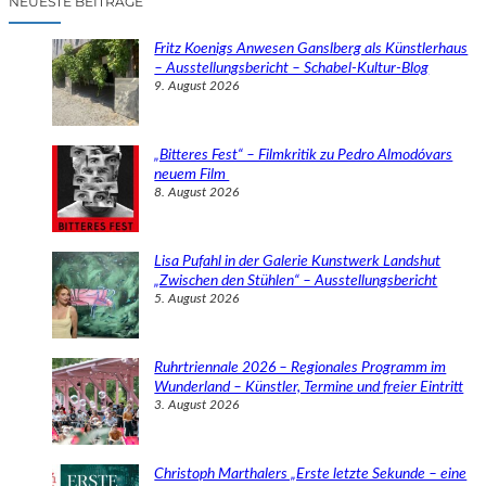
NEUESTE BEITRÄGE
h
e
Fritz Koenigs Anwesen Ganslberg als Künstlerhaus
n
– Ausstellungsbericht – Schabel-Kultur-Blog
9. August 2026
„Bitteres Fest“ – Filmkritik zu Pedro Almodóvars
neuem Film
8. August 2026
Lisa Pufahl in der Galerie Kunstwerk Landshut
„Zwischen den Stühlen“ – Ausstellungsbericht
5. August 2026
Ruhrtriennale 2026 – Regionales Programm im
Wunderland – Künstler, Termine und freier Eintritt
3. August 2026
Christoph Marthalers „Erste letzte Sekunde – eine