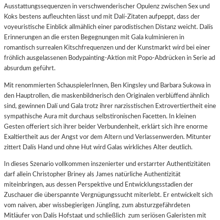
Ausstattungssequenzen in verschwenderischer Opulenz zwischen Sex und
Koks bestens aufleuchten lässt und mit Dalí-Zitaten aufpeppt, dass der
voyeuristische Einblick allmählich einer parodistischen Distanz weicht. Dalís
Erinnerungen an die ersten Begegnungen mit Gala kulminieren in
romantisch surrealen Kitschfrequenzen und der Kunstmarkt wird bei einer
fröhlich ausgelassenen Bodypainting-Aktion mit Popo-Abdrücken in Serie ad
absurdum geführt.
Mit renommierten SchauspielerInnen, Ben Kingsley und Barbara Sukowa in
den Hauptrollen, die maskenbildnerisch den Originalen verblüffend ähnlich
sind, gewinnen Dalí und Gala trotz ihrer narzisstischen Extrovertiertheit eine
sympathische Aura mit durchaus selbstironischen Facetten. In kleinen
Gesten offeriert sich ihrer beider Verbundenheit, erklärt sich ihre enorme
Exaltiertheit aus der Angst vor dem Altern und Verlassenwerden. Mitunter
zittert Dalís Hand und ohne Hut wird Galas wirkliches Alter deutlich.
In dieses Szenario vollkommen inszenierter und erstarrter Authentizitäten
darf allein Christopher Briney als James natürliche Authentizität
miteinbringen, aus dessen Perspektive und Entwicklungsstadien der
Zuschauer die überspannte Vergnügungssucht miterlebt. Er entwickelt sich
vom naiven, aber wissbegierigen Jüngling, zum absturzgefährdeten
Mitläufer von Dalís Hofstaat und schließlich zum seriösen Galeristen mit