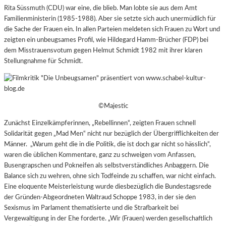
Rita Süssmuth (CDU) war eine, die blieb. Man lobte sie aus dem Amt
Familienministerin (1985-1988). Aber sie setzte sich auch unermüdlich für
die Sache der Frauen ein. In allen Parteien meldeten sich Frauen zu Wort und
zeigten ein unbeugsames Profil, wie
Hildegard Hamm-Brücher (FDP) bei
dem Misstrauensvotum gegen Helmut Schmidt 1982 mit ihrer klaren
Stellungnahme für Schmidt.
©Majestic
Zunächst Einzelkämpferinnen, „Rebellinnen“, zeigten Frauen schnell
Solidarität gegen „Mad Men“ nicht nur bezüglich der Übergrifflichkeiten der
Männer. „Warum geht die in die Politik, die ist doch gar nicht so hässlich“,
waren die üblichen Kommentare, ganz zu schweigen vom Anfassen,
Busengrapschen und Pokneifen als selbstverständliches Anbaggern. Die
Balance sich zu wehren, ohne sich Todfeinde zu schaffen, war nicht einfach.
Eine eloquente Meisterleistung wurde diesbezüglich die Bundestagsrede
der Gründen-Abgeordneten Waltraud Schoppe
1983, in der sie den
Sexismus im Parlament thematisierte und die Strafbarkeit bei
Vergewaltigung in der Ehe forderte. „Wir (Frauen)
werden gesellschaftlich