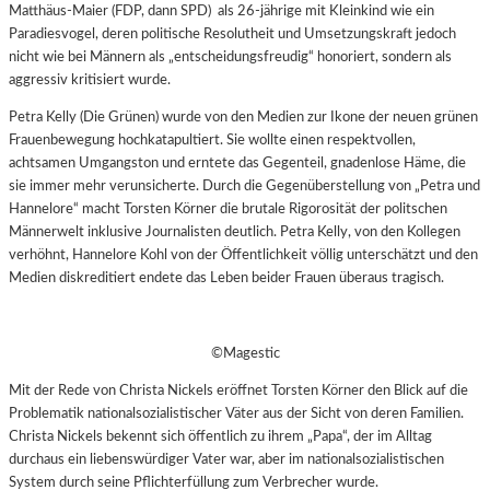
Matthäus-Maier (FDP, dann SPD) als 26-jährige mit Kleinkind wie ein
Paradiesvogel, deren politische Resolutheit und Umsetzungskraft jedoch
nicht wie bei Männern als „entscheidungsfreudig“ honoriert, sondern als
aggressiv kritisiert wurde.
Petra Kelly (Die Grünen) wurde von den Medien zur Ikone der neuen grünen
Frauenbewegung hochkatapultiert. Sie wollte einen respektvollen,
achtsamen Umgangston und erntete das Gegenteil, gnadenlose Häme, die
sie immer mehr verunsicherte. Durch die Gegenüberstellung von „Petra und
Hannelore“ macht Torsten Körner die brutale Rigorosität der politschen
Männerwelt inklusive Journalisten deutlich. Petra Kelly, von den Kollegen
verhöhnt, Hannelore Kohl von der Öffentlichkeit völlig unterschätzt und den
Medien diskreditiert endete das Leben beider Frauen überaus tragisch.
©Magestic
Mit der Rede von Christa Nickels eröffnet Torsten Körner den Blick auf die
Problematik nationalsozialistischer Väter aus der Sicht von deren Familien.
Christa Nickels bekennt sich öffentlich zu ihrem „Papa“, der im Alltag
durchaus ein liebenswürdiger Vater war, aber im nationalsozialistischen
System durch seine Pflichterfüllung zum Verbrecher wurde.