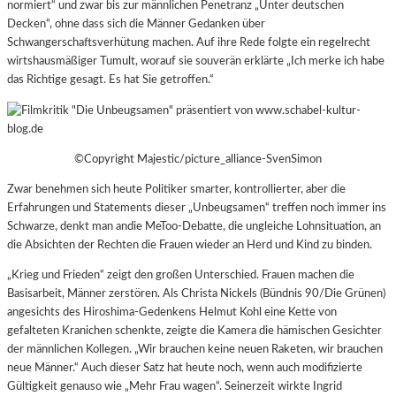
normiert“ und zwar bis zur männlichen Penetranz „Unter deutschen
Decken“, ohne dass sich die Männer Gedanken über
Schwangerschaftsverhütung machen. Auf ihre Rede folgte ein regelrecht
wirtshausmäßiger Tumult, worauf sie souverän erklärte „Ich merke ich habe
das Richtige gesagt. Es hat Sie getroffen.“
©Copyright Majestic/picture_alliance-SvenSimon
Zwar benehmen sich heute Politiker smarter, kontrollierter, aber die
Erfahrungen und Statements dieser „Unbeugsamen“ treffen noch immer ins
Schwarze, denkt man andie MeToo-Debatte, die ungleiche Lohnsituation, an
die Absichten der Rechten die Frauen wieder an Herd und Kind zu binden.
„Krieg und Frieden“ zeigt den großen Unterschied. Frauen machen die
Basisarbeit, Männer zerstören. Als Christa Nickels (Bündnis 90/Die Grünen)
angesichts des Hiroshima-Gedenkens Helmut Kohl eine Kette von
gefalteten Kranichen schenkte, zeigte die Kamera die hämischen Gesichter
der männlichen Kollegen. „Wir brauchen keine neuen Raketen, wir brauchen
neue Männer.“ Auch dieser Satz hat heute noch, wenn auch modifizierte
Gültigkeit genauso wie „Mehr Frau wagen“. Seinerzeit wirkte Ingrid