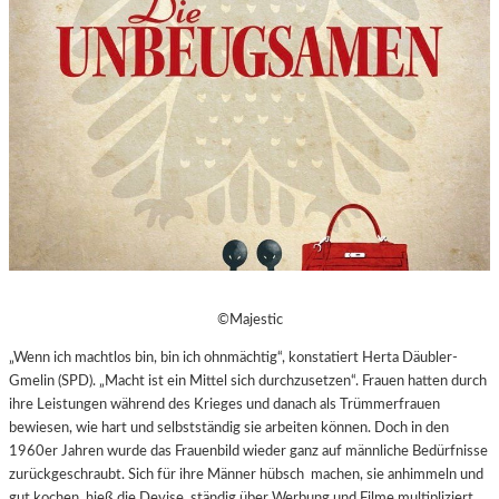
©Majestic
„Wenn ich machtlos bin, bin ich ohnmächtig“, konstatiert Herta Däubler-
Gmelin (SPD). „Macht ist ein Mittel sich durchzusetzen“. Frauen hatten durch
ihre Leistungen während des Krieges und danach als Trümmerfrauen
bewiesen, wie hart und selbstständig sie arbeiten können. Doch in den
1960er Jahren wurde das Frauenbild wieder ganz auf männliche Bedürfnisse
zurückgeschraubt. Sich für ihre Männer hübsch machen, sie anhimmeln und
gut kochen, hieß die Devise, ständig über Werbung und Filme multipliziert.