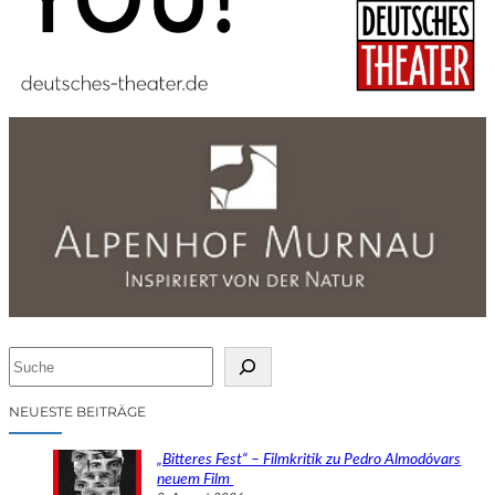
S
u
c
NEUESTE BEITRÄGE
h
e
„Bitteres Fest“ – Filmkritik zu Pedro Almodóvars
n
neuem Film