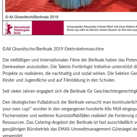
©Ali Ghandtsche/Berlinale 2019 Elektrokehrmaschine
Die vielfältigen und internationalen Filme der Berlinale haben das Pote
Denkweisen anzustoßen. Die Talents Fortbringst Initiative unterstützt di
Projekte zu realisieren, die nachhaltig und sozial wirken. Die Sektion Ge
Kinder und Jugendliche und auf Filmbildung in den Schulen.
Seit vielen Jahren engagiert sich die Berlinale für Geschlechtergerechtigk
Den ökologischen Fußabdruck der Berlinale versucht man kontinuierlich
your own cup!“ wurden in den vergangenen hunderte Kilo Müll eingespa
Fischernetzen und weiteren Kunststoffabfällen realisiert die Forderu
Ressourcen. Das Catering-Angebot der Berlinale ist fast ausschließlich ve
ganzjährigen Bürobetrieb das EMAS-Umweltmanagement-Gütesiegel der
verwendet.