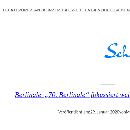
THEATER
OPER
TANZ
KONZERTE
AUSSTELLUNG
KINO
BUCH
REISEN
Berlinale „70. Berlinale“ fokussiert wei
Veröffentlicht am:
29. Januar 2020
von
Mi