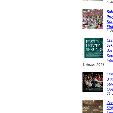
5. A
Ruh
Pro
Kün
Eint
3. A
Chr
Sek
das 
Kop
inte
1. August 2026
Ope
„Fa
Sta
Ope
31. 
Chr
Sin
Lan