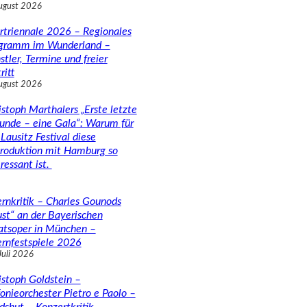
ugust 2026
rtriennale 2026 – Regionales
gramm im Wunderland –
stler, Termine und freier
ritt
ugust 2026
istoph Marthalers „Erste letzte
unde – eine Gala“: Warum für
Lausitz Festival diese
roduktion mit Hamburg so
ressant ist.
rnkritik – Charles Gounods
ust“ an der Bayerischen
atsoper in München –
rnfestspiele 2026
Juli 2026
istoph Goldstein –
fonieorchester Pietro e Paolo –
dshut – Konzertkritik –