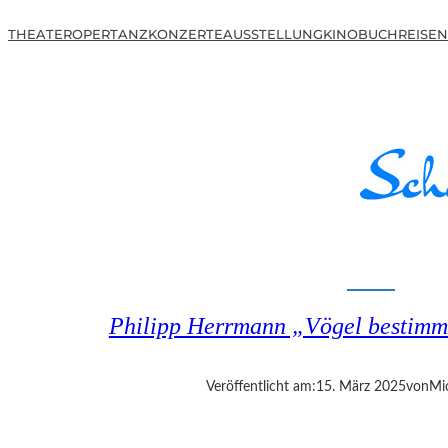
THEATER
OPER
TANZ
KONZERTE
AUSSTELLUNG
KINO
BUCH
REISEN
Philipp Herrmann „Vögel bestimm
Veröffentlicht am:
15. März 2025
von
Mi