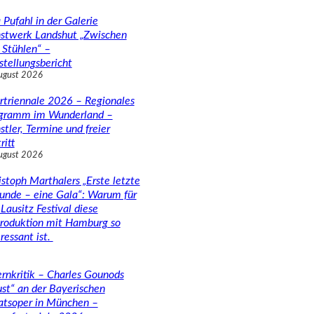
 Pufahl in der Galerie
stwerk Landshut „Zwischen
 Stühlen“ –
stellungsbericht
ugust 2026
rtriennale 2026 – Regionales
gramm im Wunderland –
stler, Termine und freier
ritt
ugust 2026
istoph Marthalers „Erste letzte
unde – eine Gala“: Warum für
Lausitz Festival diese
roduktion mit Hamburg so
ressant ist.
rnkritik – Charles Gounods
ust“ an der Bayerischen
atsoper in München –