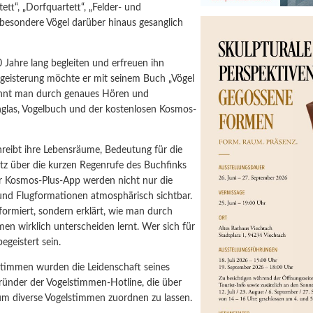
ett“, „Dorfquartett“, „Felder- und
 besondere Vögel darüber hinaus gesanglich
 Jahre lang begleiten und erfreuen ihn
geisterung möchte er mit seinem Buch „Vögel
innt man durch genaues Hören und
glas, Vogelbuch und der kostenlosen Kosmos-
hreibt ihre Lebensräume, Bedeutung für die
tz über die kurzen Regenrufe des Buchfinks
r Kosmos-Plus-App werden nicht nur die
und Flugformationen atmosphärisch sichtbar.
ormiert, sondern erklärt, wie man durch
n wirklich unterscheiden lernt. Wer sich für
geistert sein.
elstimmen wurden die Leidenschaft seines
egründer der Vogelstimmen-Hotline, die über
 um diverse Vogelstimmen zuordnen zu lassen.