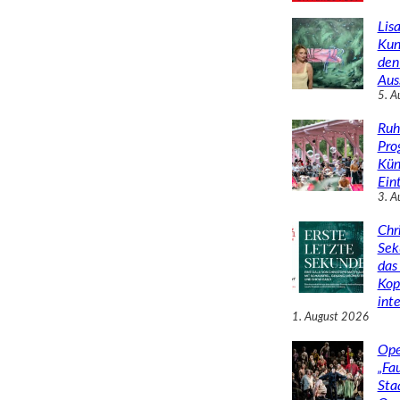
Lisa
Kun
den
Aus
5. A
Ruh
Pro
Kün
Eint
3. A
Chr
Sek
das 
Kop
inte
1. August 2026
Ope
„Fa
Sta