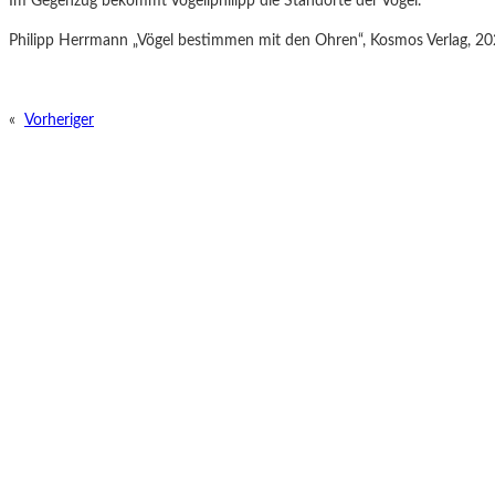
Im Gegenzug bekommt Vogellphilipp die Standorte der Vögel.
Philipp Herrmann „Vögel bestimmen mit den Ohren“, Kosmos Verlag, 2
«
Vorheriger