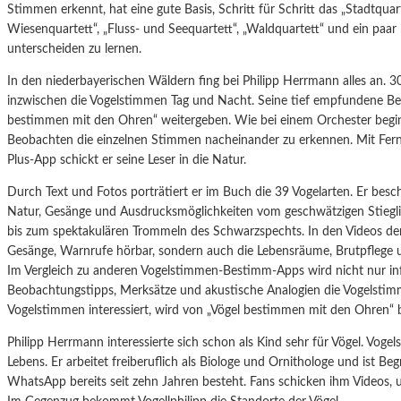
Stimmen erkennt, hat eine gute Basis, Schritt für Schritt das „Stadtquart
Wiesenquartett“, „Fluss- und Seequartett“, „Waldquartett“ und ein paar
unterscheiden zu lernen.
In den niederbayerischen Wäldern fing bei Philipp Herrmann alles an. 30
inzwischen die Vogelstimmen Tag und Nacht. Seine tief empfundene Be
bestimmen mit den Ohren“ weitergeben. Wie bei einem Orchester beg
Beobachten die einzelnen Stimmen nacheinander zu erkennen. Mit Fern
Plus-App schickt er seine Leser in die Natur.
Durch Text und Fotos porträtiert er im Buch die 39 Vogelarten. Er besc
Natur, Gesänge und Ausdrucksmöglichkeiten vom geschwätzigen Stiegli
bis zum spektakulären Trommeln des Schwarzspechts. In den Videos de
Gesänge, Warnrufe hörbar, sondern auch die Lebensräume, Brutpflege 
Im Vergleich zu anderen Vogelstimmen-Bestimm-Apps wird nicht nur inf
Beobachtungstipps, Merksätze und akustische Analogien die Vogelstimme
Vogelstimmen interessiert, wird von „Vögel bestimmen mit den Ohren“ be
Philipp Herrmann interessierte sich schon als Kind sehr für Vögel. Vog
Lebens. Er arbeitet freiberuflich als Biologe und Ornithologe und ist B
WhatsApp bereits seit zehn Jahren besteht. Fans schicken ihm Videos,