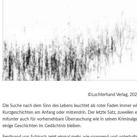
©Luchterhand Verlag, 20
Die Suche nach dem Sinn des Lebens leuchtet als roter Faden immer wi
Kurzgeschichten am Anfang oder mittendrin. Der letzte Satz, zuweilen er
mitunter auch für vorhersehbare Überraschung wie in seinen Kriminalg
einige Geschichten im Gedächtnis bleiben.
Ferdinand von Schirach zeigt einmal mehr, wie spannend und unterhaltsa