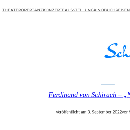
THEATER
OPER
TANZ
KONZERTE
AUSSTELLUNG
KINO
BUCH
REISEN
Ferdinand von Schirach – „
Veröffentlicht am:
3. September 2022
von