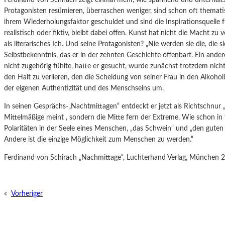
Protagonisten resümieren, überraschen weniger, sind schon oft themati
ihrem Wiederholungsfaktor geschuldet und sind die Inspirationsquelle 
realistisch oder fiktiv, bleibt dabei offen. Kunst hat nicht die Macht zu 
als literarisches Ich. Und seine Protagonisten? „Nie werden sie die, die si
Selbstbekenntnis, das er in der zehnten Geschichte offenbart. Ein andere
nicht zugehörig fühlte, hatte er gesucht, wurde zunächst trotzdem nicht
den Halt zu verlieren, den die Scheidung von seiner Frau in den Alkoholi
der eigenen Authentizität und des Menschseins um.
In seinen Gesprächs-„Nachtmittagen“ entdeckt er jetzt als Richtschnur 
Mittelmäßige meint , sondern die Mitte fern der Extreme. Wie schon in f
Polaritäten in der Seele eines Menschen, „das Schwein“ und „den gute
Andere ist die einzige Möglichkeit zum Menschen zu werden.“
Ferdinand von Schirach „Nachmittage“, Luchterhand Verlag, München 2
«
Vorheriger