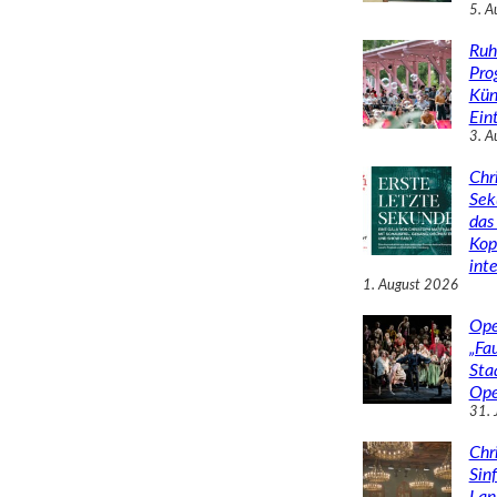
5. A
Ruh
Pro
Kün
Eint
3. A
Chr
Sek
das 
Kop
inte
1. August 2026
Ope
„Fa
Sta
Ope
31. 
Chr
Sin
Lan