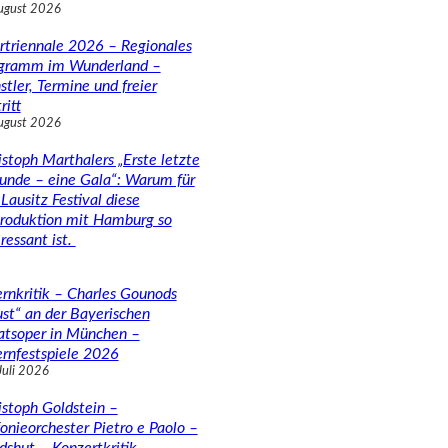
ugust 2026
rtriennale 2026 – Regionales
gramm im Wunderland –
stler, Termine und freier
ritt
ugust 2026
istoph Marthalers „Erste letzte
unde – eine Gala“: Warum für
Lausitz Festival diese
roduktion mit Hamburg so
ressant ist.
rnkritik – Charles Gounods
ust“ an der Bayerischen
atsoper in München –
rnfestspiele 2026
Juli 2026
istoph Goldstein –
fonieorchester Pietro e Paolo –
dshut – Konzertkritik –