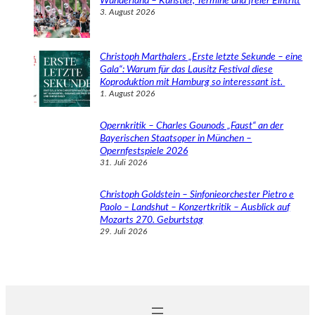
Wunderland – Künstler, Termine und freier Eintritt
3. August 2026
Christoph Marthalers „Erste letzte Sekunde – eine
Gala“: Warum für das Lausitz Festival diese
Koproduktion mit Hamburg so interessant ist.
1. August 2026
Opernkritik – Charles Gounods „Faust“ an der
Bayerischen Staatsoper in München –
Opernfestspiele 2026
31. Juli 2026
Christoph Goldstein – Sinfonieorchester Pietro e
Paolo – Landshut – Konzertkritik – Ausblick auf
Mozarts 270. Geburtstag
29. Juli 2026