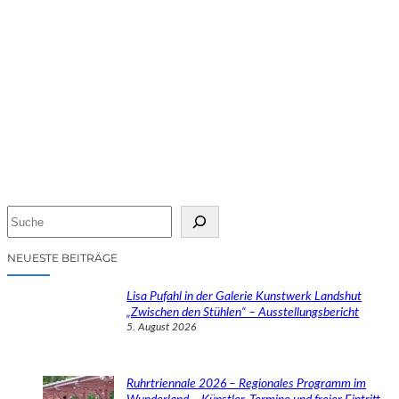
S
u
c
NEUESTE BEITRÄGE
h
e
Lisa Pufahl in der Galerie Kunstwerk Landshut
n
„Zwischen den Stühlen“ – Ausstellungsbericht
5. August 2026
Ruhrtriennale 2026 – Regionales Programm im