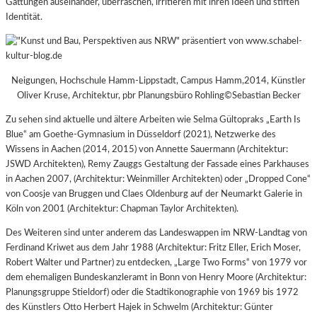
Gattungen auseinander, überraschen, irritieren mit ihren Ideen und stiften
Identität.
Neigungen, Hochschule Hamm-Lippstadt, Campus Hamm,2014, Künstler
Oliver Kruse, Architektur, pbr Planungsbüro Rohling©Sebastian Becker
Zu sehen sind aktuelle und ältere Arbeiten wie Selma Gültopraks „Earth Is
Blue“ am Goethe-Gymnasium in Düsseldorf (2021), Netzwerke des
Wissens in Aachen (2014, 2015) von Annette Sauermann (Architektur:
JSWD Architekten), Remy Zauggs Gestaltung der Fassade eines Parkhauses
in Aachen 2007, (Architektur: Weinmiller Architekten) oder „Dropped Cone“
von Coosje van Bruggen und Claes Oldenburg auf der Neumarkt Galerie in
Köln von 2001 (Architektur: Chapman Taylor Architekten).
Des Weiteren sind unter anderem das Landeswappen im NRW-Landtag von
Ferdinand Kriwet aus dem Jahr 1988 (Architektur: Fritz Eller, Erich Moser,
Robert Walter und Partner) zu entdecken, „Large Two Forms“ von 1979 vor
dem ehemaligen Bundeskanzleramt in Bonn von Henry Moore (Architektur:
Planungsgruppe Stieldorf) oder die Stadtikonographie von 1969 bis 1972
des Künstlers Otto Herbert Hajek in Schwelm (Architektur: Günter