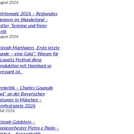
ugust 2026
rtriennale 2026 – Regionales
gramm im Wunderland –
stler, Termine und freier
ritt
ugust 2026
istoph Marthalers „Erste letzte
unde – eine Gala“: Warum für
Lausitz Festival diese
roduktion mit Hamburg so
ressant ist.
rnkritik – Charles Gounods
ust“ an der Bayerischen
atsoper in München –
rnfestspiele 2026
Juli 2026
istoph Goldstein –
fonieorchester Pietro e Paolo –
dshut – Konzertkritik –