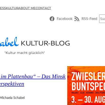
ESSKULTUR
ABOUT ME
CONTACT
Suc
Facebook
RSS-Feed
"Kultur macht glücklich"
im Plattenbau“ – Das Minsk
erspektiven
Michaela Schabel