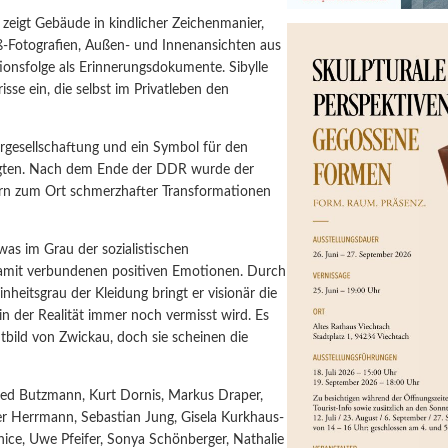
zeigt Gebäude in kindlicher Zeichenmanier,
-Fotografien, Außen- und Innenansichten aus
tionsfolge als Erinnerungsdokumente. Sibylle
se ein, die selbst im Privatleben den
ergesellschaftung und ein Symbol für den
rfragten. Nach dem Ende der DDR wurde der
ern zum Ort schmerzhafter Transformationen
was im Grau der sozialistischen
 damit verbundenen positiven Emotionen. Durch
heitsgrau der Kleidung bringt er visionär die
 der Realität immer noch vermisst wird. Es
tbild von Zwickau, doch sie scheinen die
fred Butzmann, Kurt Dornis, Markus Draper,
er Herrmann, Sebastian Jung, Gisela Kurkhaus-
ice, Uwe Pfeifer, Sonya Schönberger, Nathalie