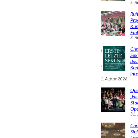
5. A
Ruh
Pro
Kün
Eint
3. A
Chr
Sek
das 
Kop
inte
1. August 2026
Ope
„Fa
Sta
Ope
31. 
Chr
Sin
Lan