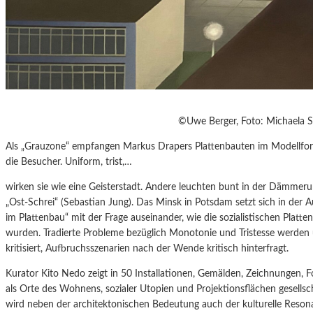
©Uwe Berger, Foto: Michaela S
Als „Grauzone“ empfangen Markus Drapers Plattenbauten im Modellform
die Besucher. Uniform, trist,…
wirken sie wie eine Geisterstadt. Andere leuchten bunt in der Dämmer
„Ost-Schrei“ (Sebastian Jung). Das Minsk in Potsdam setzt sich in de
im Plattenbau“ mit der Frage auseinander, wie die sozialistischen Platte
wurden. Tradierte Probleme bezüglich Monotonie und Tristesse werden ü
kritisiert, Aufbruchsszenarien nach der Wende kritisch hinterfragt.
Kurator Kito Nedo zeigt in 50 Installationen, Gemälden, Zeichnungen, F
als Orte des Wohnens, sozialer Utopien und Projektionsflächen gesellsc
wird neben der architektonischen Bedeutung auch der kulturelle Reso