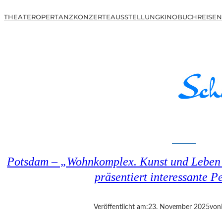
THEATER
OPER
TANZ
KONZERTE
AUSSTELLUNG
KINO
BUCH
REISEN
Potsdam – „Wohnkomplex. Kunst und Leben 
präsentiert interessante P
Veröffentlicht am:
23. November 2025
von