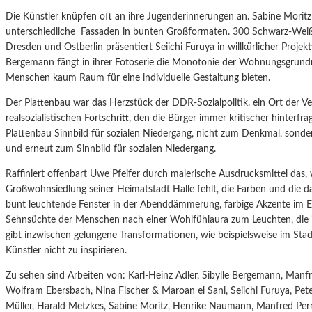
Die Künstler knüpfen oft an ihre Jugenderinnerungen an. Sabine Moritz 
unterschiedliche Fassaden in bunten Großformaten. 300 Schwarz-Weiß
Dresden und Ostberlin präsentiert Seiichi Furuya in willkürlicher Projek
Bergemann fängt in ihrer Fotoserie die Monotonie der Wohnungsgrundris
Menschen kaum Raum für eine individuelle Gestaltung bieten.
Der Plattenbau war das Herzstück der DDR-Sozialpolitik. ein Ort der V
realsozialistischen Fortschritt, den die Bürger immer kritischer hinte
Plattenbau Sinnbild für sozialen Niedergang, nicht zum Denkmal, sond
und erneut zum Sinnbild für sozialen Niedergang.
Raffiniert offenbart Uwe Pfeifer durch malerische Ausdrucksmittel das, 
Großwohnsiedlung seiner Heimatstadt Halle fehlt, die Farben und die
bunt leuchtende Fenster in der Abenddämmerung, farbige Akzente im Ein
Sehnsüchte der Menschen nach einer Wohlfühlaura zum Leuchten, die in
gibt inzwischen gelungene Transformationen, wie beispielsweise im Stad
Künstler nicht zu inspirieren.
Zu sehen sind Arbeiten von: Karl-Heinz Adler, Sibylle Bergemann, Man
Wolfram Ebersbach, Nina Fischer & Maroan el Sani, Seiichi Furuya, Pet
Müller, Harald Metzkes, Sabine Moritz, Henrike Naumann, Manfred Pern