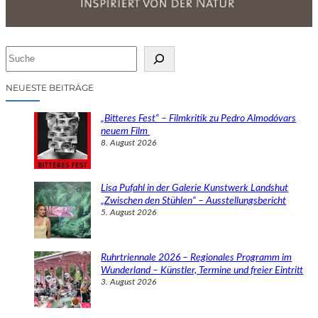
S
u
c
NEUESTE BEITRÄGE
h
e
„Bitteres Fest“ – Filmkritik zu Pedro Almodóvars
n
neuem Film
8. August 2026
Lisa Pufahl in der Galerie Kunstwerk Landshut
„Zwischen den Stühlen“ – Ausstellungsbericht
5. August 2026
Ruhrtriennale 2026 – Regionales Programm im
Wunderland – Künstler, Termine und freier Eintritt
3. August 2026