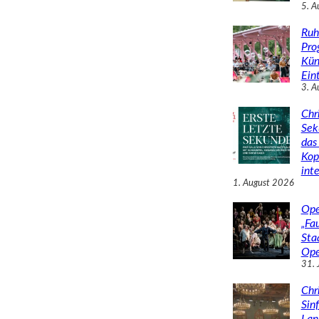
5. A
Ruh
Pro
Kün
Eint
3. A
Chr
Sek
das 
Kop
inte
1. August 2026
Ope
„Fa
Sta
Ope
31. 
Chr
Sin
Lan