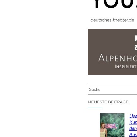
S
u
c
NEUESTE BEITRÄGE
h
e
Lisa
n
Kun
den
Aus