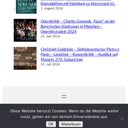
Koproduktion mit Hamburg so interessant ist.
1. August 2026
Opernkritik – Charles Gounods „Faust“ an der
Bayerischen Staatsoper in München –
Opernfestspiele 2026
31. Juli 2026
Christoph Goldstein – Sinfonieorchester Pietro e
Paolo – Landshut – Konzertkritik – Ausblick auf
Mozarts 270. Geburtstag
29. Juli 2026
© 2024 Michaela Schabel
Diese Website benutzt Cookies. Wenn du die Website weiter
nutzt, gehen wir von deinem Einverständnis aus.
OK
Weiterlesen