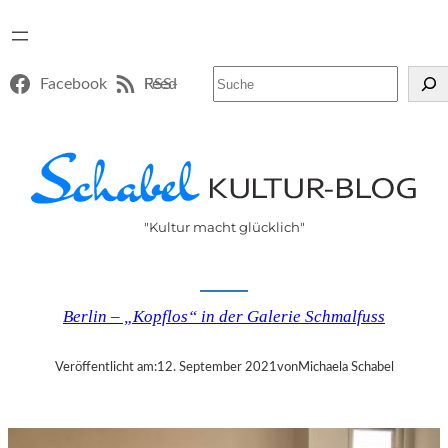
Suchen
Facebook
RSS-Feed
"Kultur macht glücklich"
Berlin – „Kopflos“ in der Galerie Schmalfuss
Veröffentlicht am:
12. September 2021
von
Michaela Schabel