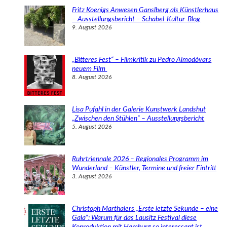
e
Fritz Koenigs Anwesen Ganslberg als Künstlerhaus
n
– Ausstellungsbericht – Schabel-Kultur-Blog
9. August 2026
„Bitteres Fest“ – Filmkritik zu Pedro Almodóvars
neuem Film
8. August 2026
Lisa Pufahl in der Galerie Kunstwerk Landshut
„Zwischen den Stühlen“ – Ausstellungsbericht
5. August 2026
Ruhrtriennale 2026 – Regionales Programm im
Wunderland – Künstler, Termine und freier Eintritt
3. August 2026
Christoph Marthalers „Erste letzte Sekunde – eine
Gala“: Warum für das Lausitz Festival diese
Koproduktion mit Hamburg so interessant ist.