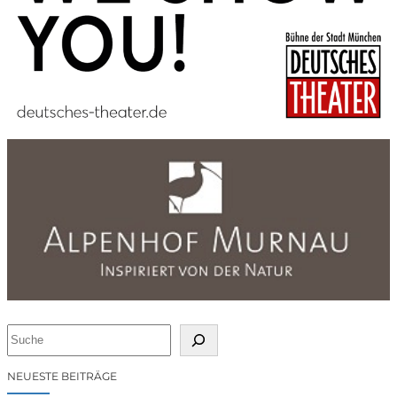
S
u
c
NEUESTE BEITRÄGE
h