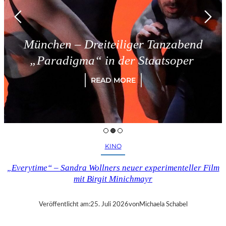
München – Dreiteiliger Tanzabend
„Paradigma“ in der Staatsoper
READ MORE
KINO
„Everytime“ – Sandra Wollners neuer experimenteller Film
mit Birgit Minichmayr
Veröffentlicht am:
25. Juli 2026
von
Michaela Schabel