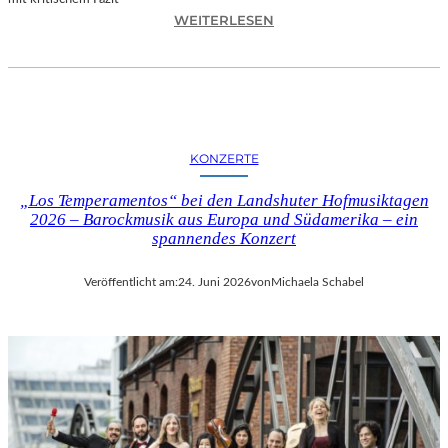
I
:
WEITERLESEN
L
H
M
A
M
N
I
N
T
E
B
S
I
KONZERTE
H
R
O
G
„Los Temperamentos“ bei den Landshuter Hofmusiktagen
F
I
2026 – Barockmusik aus Europa und Südamerika – ein
B
spannendes Konzert
T
A
M
U
I
Veröffentlicht am:
24. Juni 2026
von
Michaela Schabel
E
N
R
I
„
C
A
H
L
M
L
A
E
Y
R