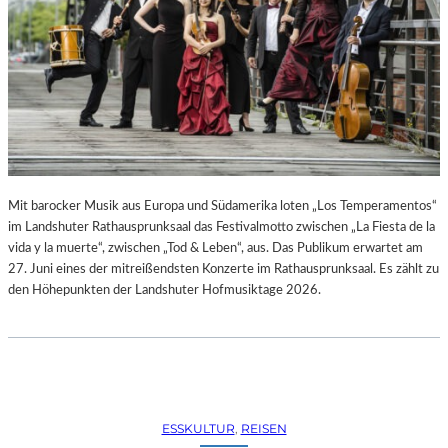
R
R
E
C
H
T
E
B
E
R
A
Mit barocker Musik aus Europa und Südamerika loten „Los Temperamentos“
U
im Landshuter Rathausprunksaal das Festivalmotto zwischen „La Fiesta de la
B
vida y la muerte“, zwischen „Tod & Leben“, aus. Das Publikum erwartet am
T
27. Juni eines der mitreißendsten Konzerte im Rathausprunksaal. Es zählt zu
“
den Höhepunkten der Landshuter Hofmusiktage 2026.
(
2
0
2
6
)
ESSKULTUR
, 
REISEN
–