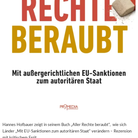
N
E
U
E
R
E
X
P
E
R
I
M
E
N
T
E
L
L
E
Hannes Hofbauer zeigt in seinem Buch „Aller Rechte beraubt“, wie sich
R
Länder „Mit EU-Sanktionen zum autoritären Staat“ verändern – Rezension
F
mit kritischem Fazit