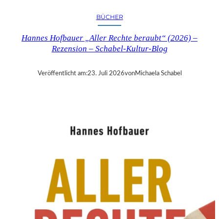
R
Y
BÜCHER
T
I
Hannes Hofbauer „Aller Rechte beraubt“ (2026) –
M
Rezension – Schabel-Kultur-Blog
E
“
–
Veröffentlicht am:
23. Juli 2026
von
Michaela Schabel
S
A
N
D
R
A
W
O
L
L
N
E
R
S