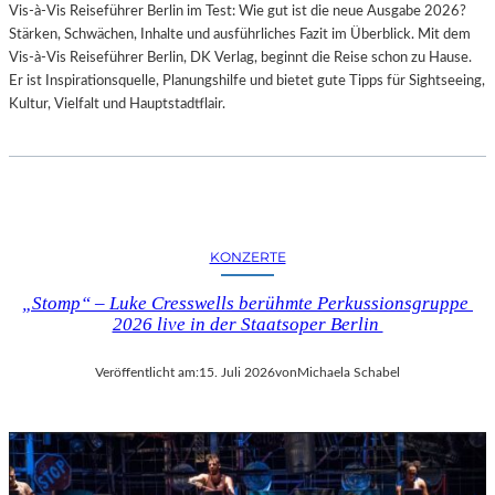
Vis-à-Vis Reiseführer Berlin im Test: Wie gut ist die neue Ausgabe 2026?
I
Stärken, Schwächen, Inhalte und ausführliches Fazit im Überblick. Mit dem
T
Vis-à-Vis Reiseführer Berlin, DK Verlag, beginnt die Reise schon zu Hause.
H
Er ist Inspirationsquelle, Planungshilfe und bietet gute Tipps für Sightseeing,
A
Kultur, Vielfalt und Hauptstadtflair.
M
B
U
R
G
S
O
KONZERTE
I
N
„Stomp“ – Luke Cresswells berühmte Perkussionsgruppe
T
2026 live in der Staatsoper Berlin
E
R
Veröffentlicht am:
15. Juli 2026
von
Michaela Schabel
E
S
S
A
N