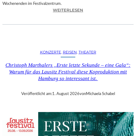
Wochenenden im Festivalzentrum.
:
WEITERLESEN
R
U
H
R
T
R
KONZERTE
, 
REISEN
, 
THEATER
I
E
Christoph Marthalers „Erste letzte Sekunde – eine Gala“:
N
Warum für das Lausitz Festival diese Koproduktion mit
N
Hamburg so interessant ist.
A
L
E
Veröffentlicht am:
1. August 2026
von
Michaela Schabel
2
0
2
6
–
R