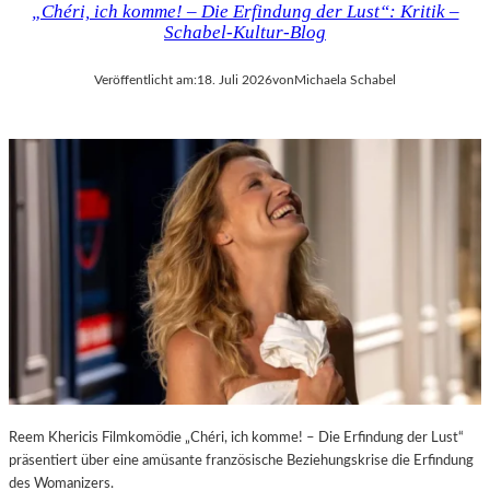
„Chéri, ich komme! – Die Erfindung der Lust“: Kritik –
D
H
Schabel-Kultur-Blog
E
M
R
A
Veröffentlicht am:
18. Juli 2026
von
Michaela Schabel
L
R
A
T
N
H
D
A
–
L
K
E
Ü
R
N
S
S
„
T
E
L
R
E
S
R
T
,
E
T
L
E
E
Reem Khericis Filmkomödie „Chéri, ich komme! – Die Erfindung der Lust“
R
T
präsentiert über eine amüsante französische Beziehungskrise die Erfindung
M
Z
des Womanizers.