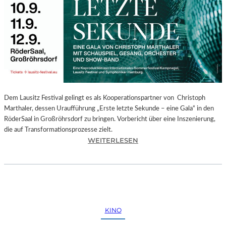
E
G
I
O
N
A
L
E
S
P
Dem Lausitz Festival gelingt es als Kooperationspartner von Christoph
R
Marthaler, dessen Uraufführung „Erste letzte Sekunde – eine Gala“ in den
O
RöderSaal in Großröhrsdorf zu bringen. Vorbericht über eine Inszenierung,
G
die auf Transformationsprozesse zielt.
R
:
WEITERLESEN
A
C
M
H
M
R
I
I
M
S
W
T
KINO
U
O
N
P