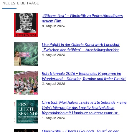
c
NEUESTE BEITRÄGE
h
e
„Bitteres Fest“ – Filmkritik zu Pedro Almodóvars
n
neuem Film
8. August 2026
Lisa Pufahl in der Galerie Kunstwerk Landshut
„Zwischen den Stühlen“ – Ausstellungsbericht
5. August 2026
Ruhrtriennale 2026 – Regionales Programm im
Wunderland – Künstler, Termine und freier Eintritt
3. August 2026
Christoph Marthalers „Erste letzte Sekunde – eine
Gala“: Warum für das Lausitz Festival diese
Koproduktion mit Hamburg so interessant ist.
1. August 2026
Opernkritik – Charles Gounods „Faust“ an der