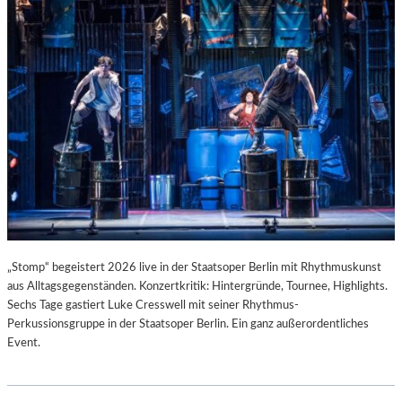
T
I
S
T
.
„Stomp“ begeistert 2026 live in der Staatsoper Berlin mit Rhythmuskunst
aus Alltagsgegenständen. Konzertkritik: Hintergründe, Tournee, Highlights.
Sechs Tage gastiert Luke Cresswell mit seiner Rhythmus-
Perkussionsgruppe in der Staatsoper Berlin. Ein ganz außerordentliches
Event.