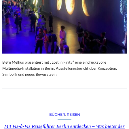
A
R
U
M
F
Ü
R
D
A
S
L
Bjørn Melhus präsentiert mit „Lost in Finity“ eine eindrucksvolle
A
Multimedia-Installation in Berlin. Ausstellungsbericht über Konzeption,
U
Symbolik und neues Bewusstsein.
S
I
T
Z
F
E
BÜCHER
, 
REISEN
S
T
Mit Vis-à-Vis Reiseführer Berlin entdecken – Was bietet der
I