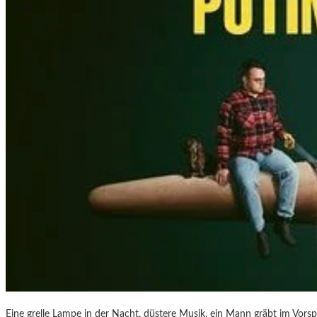
“
–
F
O
T
O
G
R
A
F
I
E
N
V
O
N
O
L
I
V
Eine grelle Lampe in der Nacht, düstere Musik, ein Mann gräbt im Vorsp