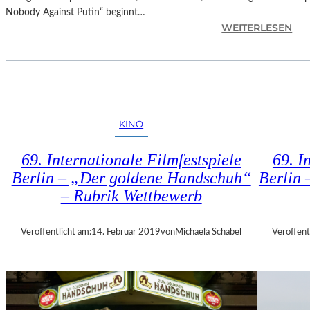
E
Nobody Against Putin“ beginnt…
R
:
WEITERLESEN
M
D
U
O
M
K
M
.
I
F
N
E
D
KINO
S
E
T
R
69. Internationale Filmfestspiele
69. I
M
G
Berlin – „Der goldene Handschuh“
Berlin 
Ü
A
– Rubrik Wettbewerb
N
L
C
E
H
R
Veröffentlicht am:
14. Februar 2019
von
Michaela Schabel
Veröffent
E
I
N
E
–
L
„
I
M
T