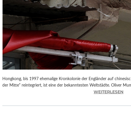
Hongkong, bis 1997 ehemalige Kronkolonie der Engländer auf chinesisch
der Mitte“ reintegriert, ist eine der bekanntesten Weltstädte. Oliver M
:
WEITERLESEN
L
A
N
D
S
H