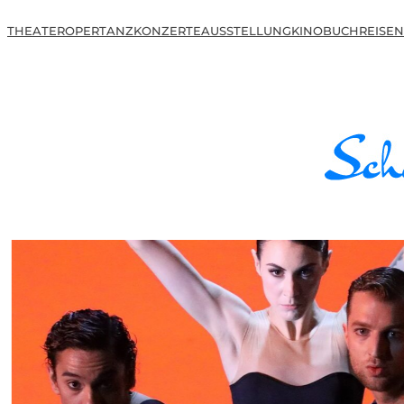
THEATER
OPER
TANZ
KONZERTE
AUSSTELLUNG
KINO
BUCH
REISEN