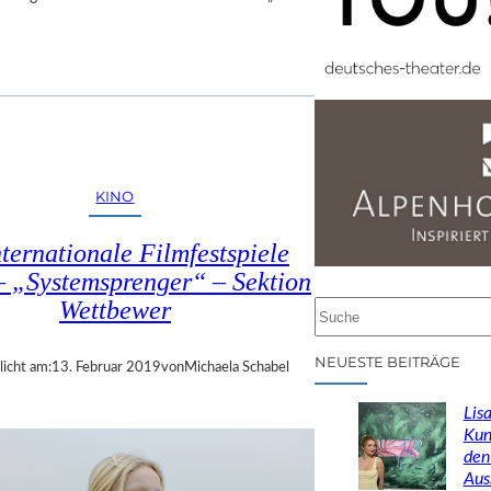
KINO
nternationale Filmfestspiele
– „Systemsprenger“ – Sektion
Wettbewer
S
u
c
NEUESTE BEITRÄGE
licht am:
13. Februar 2019
von
Michaela Schabel
h
e
Lisa
n
Kun
den
Aus