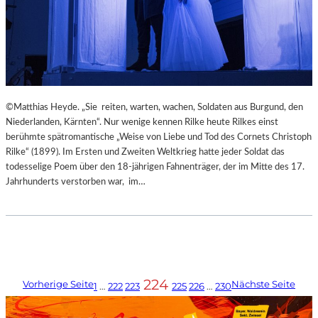
©Matthias Heyde. „Sie reiten, warten, wachen, Soldaten aus Burgund, den
Niederlanden, Kärnten“. Nur wenige kennen Rilke heute Rilkes einst
berühmte spätromantische „Weise von Liebe und Tod des Cornets Christoph
Rilke“ (1899). Im Ersten und Zweiten Weltkrieg hatte jeder Soldat das
todesselige Poem über den 18-jährigen Fahnenträger, der im Mitte des 17.
Jahrhunderts verstorben war, im…
224
Vorherige Seite
Nächste Seite
1
…
222
223
225
226
…
230