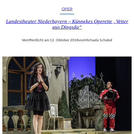
OPER
Landestheater Niederbayern – Künnekes Operette „Vetter
aus Dingsda“
Veröffentlicht am:
12. Oktober 2018
von
Michaela Schabel