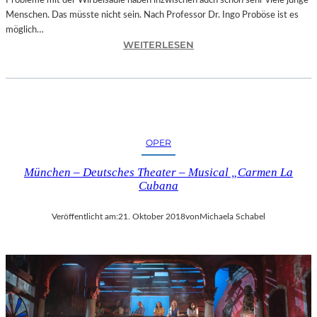
Probleme mit der Wirbelsäule haben inzwischen auch schon sehr viele junge
D
Menschen. Das müsste nicht sein. Nach Professor Dr. Ingo Proböse ist es
O
möglich…
K
:
WEITERLESEN
U
I
M
N
E
G
N
O
T
F
A
R
T
OPER
O
I
B
O
München – Deutsches Theater – Musical „Carmen La
Ö
N
Cubana
S
„
E
I
Veröffentlicht am:
21. Oktober 2018
von
Michaela Schabel
„
C
B
E
A
A
N
G
D
E
S
D
C
“