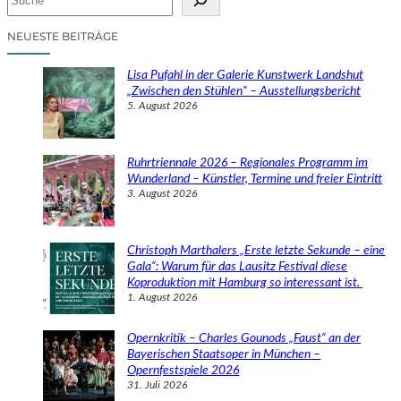
u
c
NEUESTE BEITRÄGE
h
e
Lisa Pufahl in der Galerie Kunstwerk Landshut
n
„Zwischen den Stühlen“ – Ausstellungsbericht
5. August 2026
Ruhrtriennale 2026 – Regionales Programm im
Wunderland – Künstler, Termine und freier Eintritt
3. August 2026
Christoph Marthalers „Erste letzte Sekunde – eine
Gala“: Warum für das Lausitz Festival diese
Koproduktion mit Hamburg so interessant ist.
1. August 2026
Opernkritik – Charles Gounods „Faust“ an der
Bayerischen Staatsoper in München –
Opernfestspiele 2026
31. Juli 2026