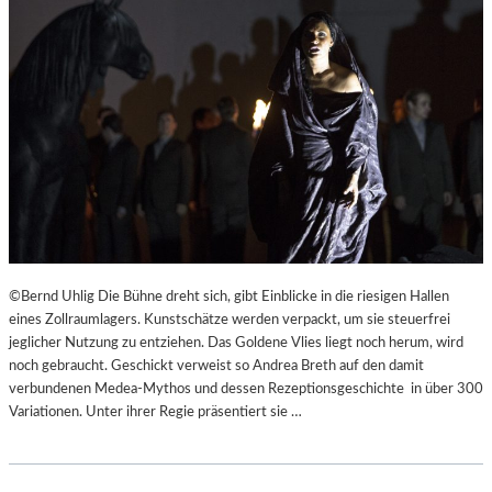
©Bernd Uhlig Die Bühne dreht sich, gibt Einblicke in die riesigen Hallen
eines Zollraumlagers. Kunstschätze werden verpackt, um sie steuerfrei
jeglicher Nutzung zu entziehen. Das Goldene Vlies liegt noch herum, wird
noch gebraucht. Geschickt verweist so Andrea Breth auf den damit
verbundenen Medea-Mythos und dessen Rezeptionsgeschichte in über 300
Variationen. Unter ihrer Regie präsentiert sie …