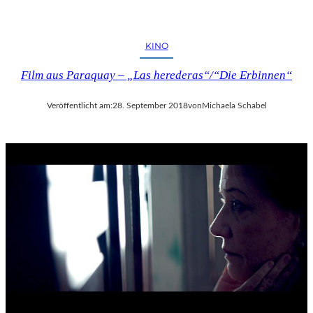
KINO
Film aus Paraquay – „Las herederas“/“Die Erbinnen“
Veröffentlicht am:
28. September 2018
von
Michaela Schabel