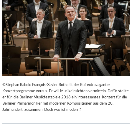
©Stephan Rabold François-Xavier Roth eilt der Ruf extravaganter
Konzertprogramme voraus. Er will Musikeinsichten vermitteln. Dafür stellte
er für die Berliner Musikfestspiele 2018 ein interessantes Konzert für die
Berliner Philharmoniker mit modernen Kompositionen aus dem 20.
Jahrhundert zusammen Doch was ist modern?