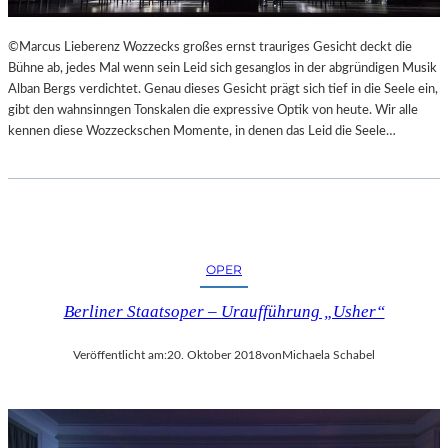
L
S
©Marcus Lieberenz Wozzecks großes ernst trauriges Gesicht deckt die
Ä
Bühne ab, jedes Mal wenn sein Leid sich gesanglos in der abgründigen Musik
U
Alban Bergs verdichtet. Genau dieses Gesicht prägt sich tief in die Seele ein,
L
gibt den wahnsinngen Tonskalen die expressive Optik von heute. Wir alle
E
kennen diese Wozzeckschen Momente, in denen das Leid die Seele…
N
T
R
A
I
N
OPER
I
N
Berliner Staatsoper – Uraufführung „Usher“
G
Veröffentlicht am:
20. Oktober 2018
von
Michaela Schabel