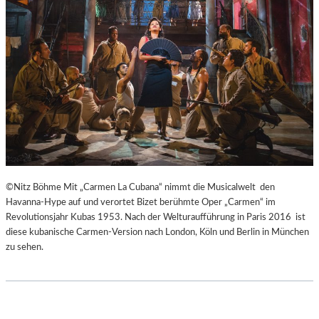
H
Ü
E
B
I
E
B
R
E
E
N
I
A
S
K
P
U
R
T
I
-
N
T
Z
©Nitz Böhme Mit „Carmen La Cubana“ nimmt die Musicalwelt den
R
E
Havanna-Hype auf und verortet Bizet berühmte Oper „Carmen“ im
A
S
Revolutionsjahr Kubas 1953. Nach der Welturaufführung in Paris 2016 ist
I
S
diese kubanische Carmen-Version nach London, Köln und Berlin in München
N
I
zu sehen.
I
N
N
N
G
E
“
N
–
I