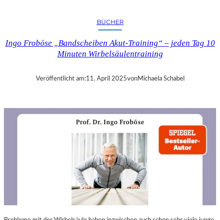
A
N
BÜCHER
D
R
Ingo Froböse „Bandscheiben Akut-Training“ – jeden Tag 10
A
Minuten Wirbelsäulentraining
S
E
L
Veröffentlicht am:
11. April 2025
von
Michaela Schabel
L
S
E
I
N
F
Ü
H
L
S
A
M
E