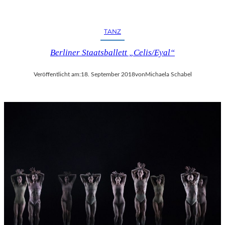
TANZ
Berliner Staatsballett „Celis/Eyal“
Veröffentlicht am:
18. September 2018
von
Michaela Schabel