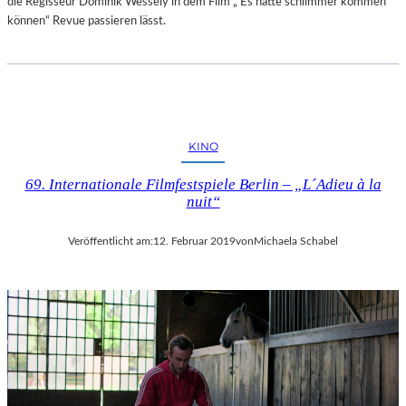
die Regisseur Dominik Wessely in dem Film „ Es hätte schlimmer kommen
können“ Revue passieren lässt.
KINO
69. Internationale Filmfestspiele Berlin – „L´Adieu à la
nuit“
Veröffentlicht am:
12. Februar 2019
von
Michaela Schabel