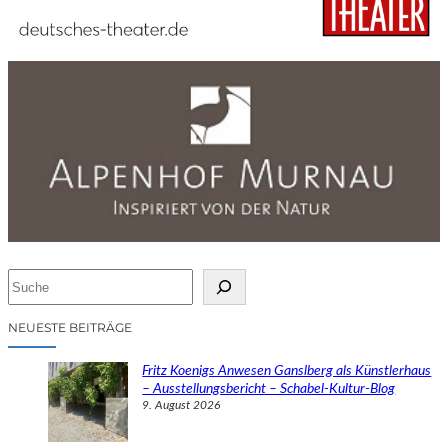
S
u
c
NEUESTE BEITRÄGE
h
e
Fritz Koenigs Anwesen Ganslberg als Künstlerhaus
n
– Ausstellungsbericht – Schabel-Kultur-Blog
9. August 2026