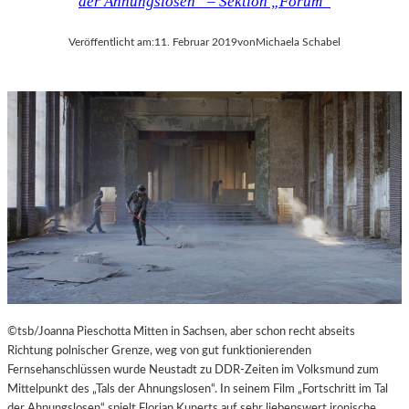
der Ahnungslosen“ – Sektion „Forum“
Veröffentlicht am:
11. Februar 2019
von
Michaela Schabel
©tsb/Joanna Pieschotta Mitten in Sachsen, aber schon recht abseits
Richtung polnischer Grenze, weg von gut funktionierenden
Fernsehanschlüssen wurde Neustadt zu DDR-Zeiten im Volksmund zum
Mittelpunkt des „Tals der Ahnungslosen“. In seinem Film „Fortschritt im Tal
der Ahnungslosen“ spielt Florian Kunerts auf sehr liebenswert ironische