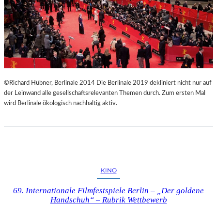
R
I
G
I
E
R
E
N
©Richard Hübner, Berlinale 2014 Die Berlinale 2019 dekliniert nicht nur auf
S
der Leinwand alle gesellschaftsrelevanten Themen durch. Zum ersten Mal
“
wird Berlinale ökologisch nachhaltig aktiv.
–
E
I
N
E
W
U
KINO
N
D
69. Internationale Filmfestspiele Berlin – „Der goldene
E
Handschuh“ – Rubrik Wettbewerb
R
B