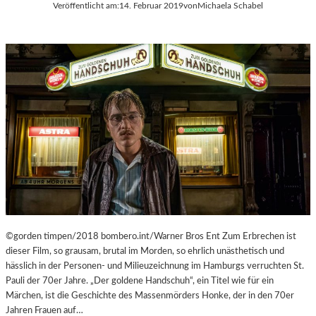
Veröffentlicht am:
14. Februar 2019
von
Michaela Schabel
A
R
E
H
O
M
M
A
G
E
©gorden timpen/2018 bombero.int/Warner Bros Ent Zum Erbrechen ist
dieser Film, so grausam, brutal im Morden, so ehrlich unästhetisch und
hässlich in der Personen- und Milieuzeichnung im Hamburgs verruchten St.
Pauli der 70er Jahre. „Der goldene Handschuh“, ein Titel wie für ein
Märchen, ist die Geschichte des Massenmörders Honke, der in den 70er
Jahren Frauen auf…