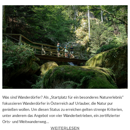
Was sind Wanderdörfer? Als „Startplatz für ein besonderes Naturerlebnis“
fokussieren Wanderdörfer in Österreich auf Urlauber, die Natur pur
genießen wollen. Um diesen Status zu erreichen gelten strenge Kriterien,
unter anderem das Angebot von vier Wanderbetrieben, ein zertifizierter
Orts- und Weitwanderweg…
:
WEITERLESEN