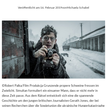
H
E
Veröffentlicht am:
16. Februar 2019
von
Michaela Schabel
U
R
L
Ö
T
S
E
T
S
E
D
R
O
R
K
E
U
I
M
C
E
H
N
T
A
R
F
©Robert Palka/Film Produkcja Grunzende propere Schweine fressen im
I
Zwielicht. Simultan formuliert ein einsamer Mann, dass er nicht mehr in
L
diese Zeit passe. Aus dem Rätsel entwickelt sich eine die spannende
M
Geschichte um den jungen britischen Journalisten Gerath Jones, der bei
-
seinen Recherchen über die Sowjetunion die ukrainische Hungerkatastrophe