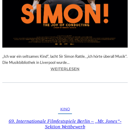
E
R
D
O
R
F
I
N
B
A
„Ich war ein seltsames Kind“, lacht Sir Simon Rattle, „ich hörte überall Musik“.
D
Die Musikbibliothek in Liverpool wurde…
:
WEITERLESEN
K
B
R
E
E
N
U
E
Z
D
E
I
N
KINO
K
I
T
N
69. Internationale Filmfestspiele Berlin – „Mr. Jones“-
S
O
Sektion Wettbewerb
C
B