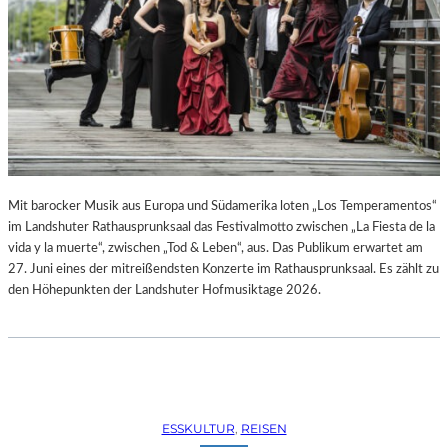
R
R
E
C
H
T
E
B
E
R
A
Mit barocker Musik aus Europa und Südamerika loten „Los Temperamentos“
U
im Landshuter Rathausprunksaal das Festivalmotto zwischen „La Fiesta de la
B
vida y la muerte“, zwischen „Tod & Leben“, aus. Das Publikum erwartet am
T
27. Juni eines der mitreißendsten Konzerte im Rathausprunksaal. Es zählt zu
“
den Höhepunkten der Landshuter Hofmusiktage 2026.
(
2
0
2
6
)
ESSKULTUR
, 
REISEN
–