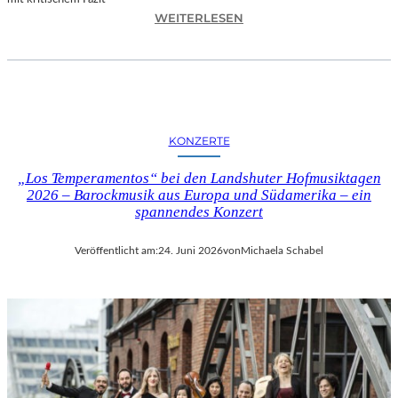
I
:
WEITERLESEN
L
H
M
A
M
N
I
N
T
E
B
S
I
KONZERTE
H
R
O
G
„Los Temperamentos“ bei den Landshuter Hofmusiktagen
F
I
2026 – Barockmusik aus Europa und Südamerika – ein
B
spannendes Konzert
T
A
M
U
I
Veröffentlicht am:
24. Juni 2026
von
Michaela Schabel
E
N
R
I
„
C
A
H
L
M
L
A
E
Y
R