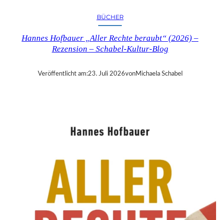
R
Y
BÜCHER
T
I
Hannes Hofbauer „Aller Rechte beraubt“ (2026) –
M
Rezension – Schabel-Kultur-Blog
E
“
–
Veröffentlicht am:
23. Juli 2026
von
Michaela Schabel
S
A
N
D
R
A
W
O
L
L
N
E
R
S