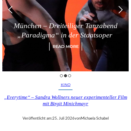
München – Dreiteiliger Tanzabend
„Paradigma“ in der Staatsoper
READ MORE
KINO
„Everytime“ – Sandra Wollners neuer experimenteller Film
mit Birgit Minichmayr
Veröffentlicht am:
25. Juli 2026
von
Michaela Schabel