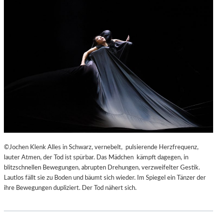
©Jochen Klenk Alles in Schwarz, vernebelt, pulsierende Herzfrequenz,
lauter Atmen, der Tod ist spürbar. Das Mädchen kämpft dagegen, in
blitzschnellen Bewegungen, abrupten Drehungen, verzweifelter Gestik.
Lautlos fällt sie zu Boden und bäumt sich wieder. Im Spiegel ein Tänzer der
ihre Bewegungen dupliziert. Der Tod nähert sich.