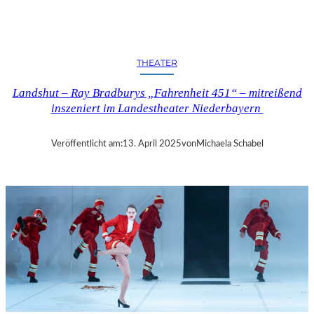
N
D
S
H
THEATER
U
T
Landshut – Ray Bradburys „Fahrenheit 451“ – mitreißend
–
inszeniert im Landestheater Niederbayern
T
H
O
Veröffentlicht am:
13. April 2025
von
Michaela Schabel
M
A
S
K
Ö
C
K
S
A
G
I