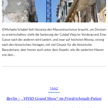
I
E
M
S
L
T
A
H
N
E
D
A
©Michaela Schabel Seit Havanna den Massentourismus braucht, um Devisen
E
T
zu erwirtschaften, steht die Sanierung der Cuidad Vieja im Vordergrund. Eine
S
E
Gasse nach der anderen wird saniert, und zwar auf höchsten Niveau, streng
T
R
nach den historischen Vorlagen, mit viel Gespür für die historische
H
Bausubstanz, aber immer auch unter dem Aspekt, wie die sanierten Häuser
E
von den…
A
T
E
R
N
I
E
TANZ
D
E
Berlin – „VIVID Grand Show“ im Friedrichstadt-Palast
R
B