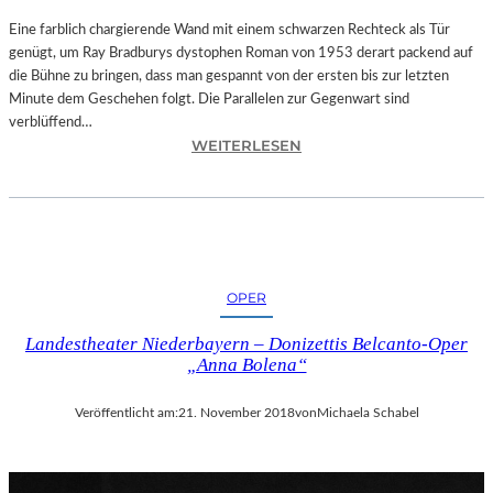
T
A
Eine farblich chargierende Wand mit einem schwarzen Rechteck als Tür
T
genügt, um Ray Bradburys dystophen Roman von 1953 derart packend auf
I
die Bühne zu bringen, dass man gespannt von der ersten bis zur letzten
O
Minute dem Geschehen folgt. Die Parallelen zur Gegenwart sind
N
verblüffend…
:
S
WEITERLESEN
L
S
A
T
N
Ü
D
C
S
K
H
„
OPER
U
U
T
N
Landestheater Niederbayern – Donizettis Belcanto-Oper
–
D
„Anna Bolena“
R
A
A
L
Veröffentlicht am:
21. November 2018
von
Michaela Schabel
Y
L
B
E
R
T
A
I