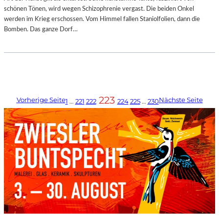
schönen Tönen, wird wegen Schizophrenie vergast. Die beiden Onkel
werden im Krieg erschossen. Vom Himmel fallen Staniolfolien, dann die
Bomben. Das ganze Dorf…
223
Vorherige Seite
Nächste Seite
1
…
221
222
224
225
…
230