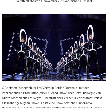
Veröffentlicht am:
11. November 2018
von
Michaela Schabel
A
Y
E
R
N
©Brinkhoff/Moegenburg Las Vegas in Berlin? Durchaus, mit der
internationalen Produktion „VIVID Grand Show“ nach Text und Regie von
Krista Monson aus Las Vegas, übertrifft der Berliner Friedrichstadt-Palast
alle bisher gezeigten Shows. Es ist eine Show optischer Superlative.