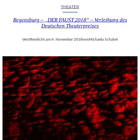
THEATER
Regensburg – „DER FAUST 2018“ – Verleihung des
Deutschen Theaterpreises
Veröffentlicht am:
4. November 2018
von
Michaela Schabel