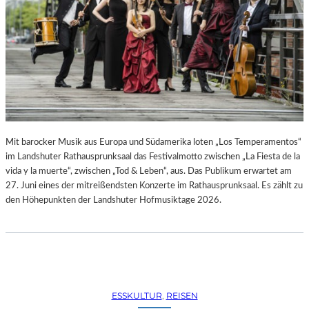
R
R
E
C
H
T
E
B
E
R
A
Mit barocker Musik aus Europa und Südamerika loten „Los Temperamentos“
U
im Landshuter Rathausprunksaal das Festivalmotto zwischen „La Fiesta de la
B
vida y la muerte“, zwischen „Tod & Leben“, aus. Das Publikum erwartet am
T
27. Juni eines der mitreißendsten Konzerte im Rathausprunksaal. Es zählt zu
“
den Höhepunkten der Landshuter Hofmusiktage 2026.
(
2
0
2
6
)
ESSKULTUR
, 
REISEN
–