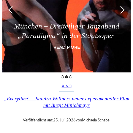
München – Dreiteiliger Tanzabend
„Paradigma“ in der Staatsoper
READ MORE
KINO
„Everytime“ – Sandra Wollners neuer experimenteller Film
mit Birgit Minichmayr
Veröffentlicht am:
25. Juli 2026
von
Michaela Schabel