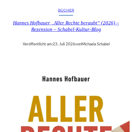
R
Y
BÜCHER
T
I
Hannes Hofbauer „Aller Rechte beraubt“ (2026) –
M
Rezension – Schabel-Kultur-Blog
E
“
–
Veröffentlicht am:
23. Juli 2026
von
Michaela Schabel
S
A
N
D
R
A
W
O
L
L
N
E
R
S