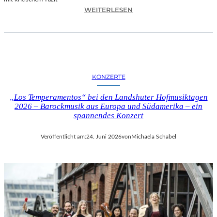
I
:
WEITERLESEN
L
H
M
A
M
N
I
N
T
E
B
S
I
KONZERTE
H
R
O
G
„Los Temperamentos“ bei den Landshuter Hofmusiktagen
F
I
2026 – Barockmusik aus Europa und Südamerika – ein
B
spannendes Konzert
T
A
M
U
I
Veröffentlicht am:
24. Juni 2026
von
Michaela Schabel
E
N
R
I
„
C
A
H
L
M
L
A
E
Y
R