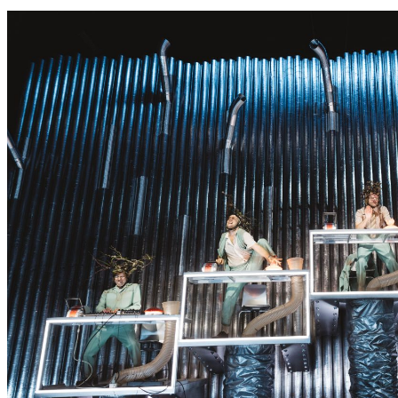
S
S
E
R
K
O
N
N
T
E
E
S
N
I
C
H
T
W
E
R
D