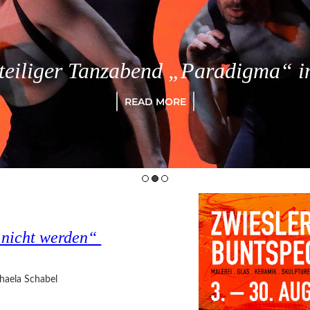
eiliger Tanzabend „Paradigma“ in
READ MORE
s nicht werden“
haela Schabel