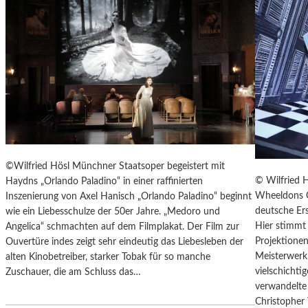
T
E
R
T
R
E
F
F
E
N
“
©Wilfried Hösl Münchner Staatsoper begeistert mit
D
© Wilfried 
Haydns „Orlando Paladino“ in einer raffinierten
E
Wheeldons C
Inszenierung von Axel Hanisch „Orlando Paladino“ beginnt
R
deutsche Ers
wie ein Liebesschulze der 50er Jahre. „Medoro und
B
Hier stimmt 
Angelica“ schmachten auf dem Filmplakat. Der Film zur
E
Projektionen
Ouvertüre indes zeigt sehr eindeutig das Liebesleben der
R
Meisterwerk 
alten Kinobetreiber, starker Tobak für so manche
L
vielschicht
Zuschauer, die am Schluss das…
I
verwandelte 
N
Christopher
E