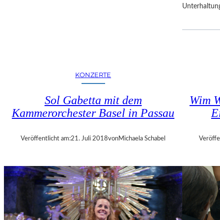
Unterhaltun
R
F
E
S
T
S
P
KONZERTE
I
E
Sol Gabetta mit dem
Wim W
L
Kammerorchester Basel in Passau
E
E
Veröffentlicht am:
21. Juli 2018
von
Michaela Schabel
Veröffe