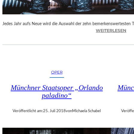
E
N
“
Jedes Jahr aufs Neue wird die Auswahl der zehn bemerkenswertesten 
:
WEITERLESEN
B
E
R
L
I
N
OPER
–
„
Münchner Staatsoper „Orlando
Münch
6
paladino“
2
.
T
Veröffentlicht am:
25. Juli 2018
von
Michaela Schabel
Veröffe
H
E
A