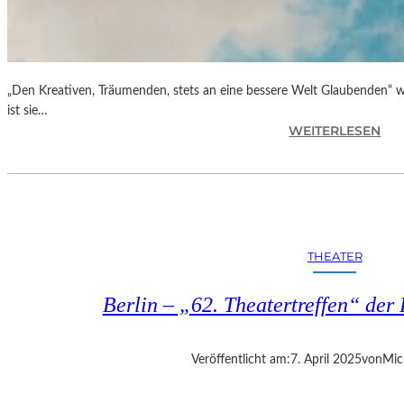
„Den Kreativen, Träumenden, stets an eine bessere Welt Glaubenden“ w
ist sie…
:
WEITERLESEN
G
L
O
R
I
A
THEATER
B
L
Berlin – „62. Theatertreffen“ der 
A
U
„
Veröffentlicht am:
7. April 2025
von
Mic
B
E