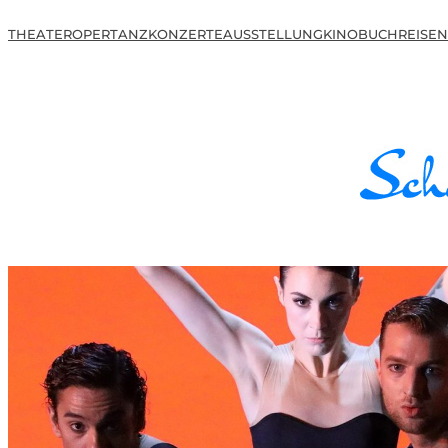
THEATER
OPER
TANZ
KONZERTE
AUSSTELLUNG
KINO
BUCH
REISEN