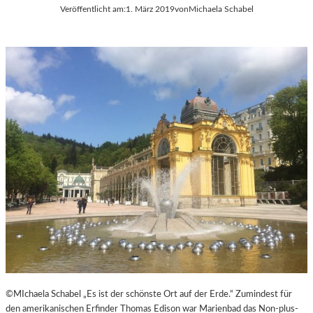
Veröffentlicht am:
1. März 2019
von
Michaela Schabel
H
E
U
R
L
Ö
T
S
E
T
S
E
D
R
O
R
K
E
U
I
M
C
E
H
N
T
A
R
F
I
L
M
©MIchaela Schabel „Es ist der schönste Ort auf der Erde.“ Zumindest für
-
den amerikanischen Erfinder Thomas Edison war Marienbad das Non-plus-