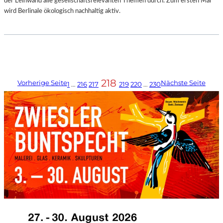
der Leinwand alle gesellschaftsrelevanten Themen durch. Zum ersten Mal
wird Berlinale ökologisch nachhaltig aktiv.
218
Vorherige Seite
Nächste Seite
1
…
216
217
219
220
…
230