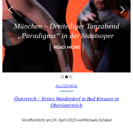
Dreiteiliger Tanzabend
Triest 
a“ in der Staatsoper
READ MORE
ALLGEMEIN
Österreich – Erstes Wanderdorf in Bad Kreuzen in
Oberösterreich
Veröffentlicht am:
24. April 2025
von
Michaela Schabel