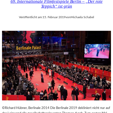
69. Internationale Filmfestspiele Berlin – „Der rote
Teppich“ ist grün
Veröffentlicht am:
15. Februar 2019
von
Michaela Schabel
©Richard Hübner, Berlinale 2014 Die Berlinale 2019 dekliniert nicht nur auf