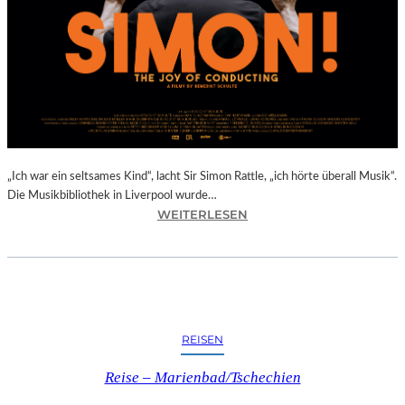
E
R
D
O
R
F
I
N
B
A
„Ich war ein seltsames Kind“, lacht Sir Simon Rattle, „ich hörte überall Musik“.
D
Die Musikbibliothek in Liverpool wurde…
:
WEITERLESEN
K
B
R
E
E
N
U
E
Z
D
E
I
N
REISEN
K
I
T
N
Reise – Marienbad/Tschechien
S
O
C
B