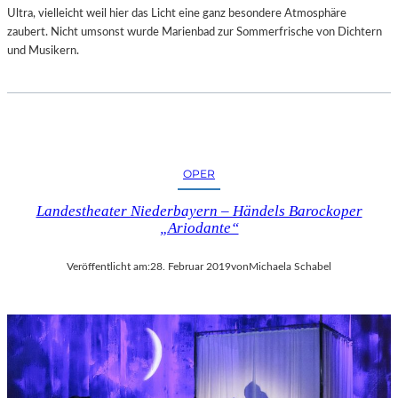
„
Ultra, vielleicht weil hier das Licht eine ganz besondere Atmosphäre
S
zaubert. Nicht umsonst wurde Marienbad zur Sommerfrische von Dichtern
I
und Musikern.
M
O
N
!
–
V
OPER
O
M
Landestheater Niederbayern – Händels Barockoper
G
„Ariodante“
L
Ü
Veröffentlicht am:
28. Februar 2019
von
Michaela Schabel
C
K
D
E
S
D
I