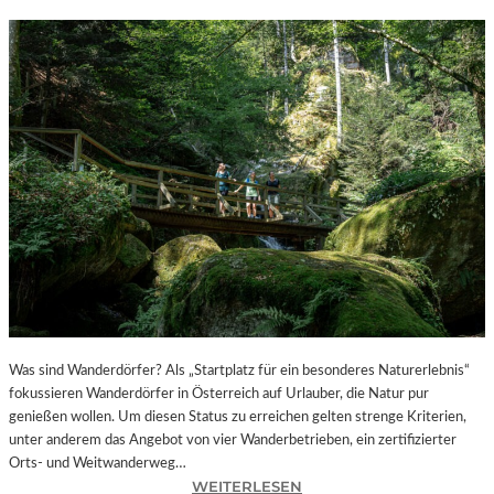
Was sind Wanderdörfer? Als „Startplatz für ein besonderes Naturerlebnis“
fokussieren Wanderdörfer in Österreich auf Urlauber, die Natur pur
genießen wollen. Um diesen Status zu erreichen gelten strenge Kriterien,
unter anderem das Angebot von vier Wanderbetrieben, ein zertifizierter
Orts- und Weitwanderweg…
:
WEITERLESEN