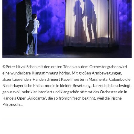
R
I
G
I
E
R
E
N
S
“
–
©Peter Litvai Schon mit den ersten Tönen aus dem Orchestergraben wird
E
eine wunderbare Klangstimmung hörbar. Mit großen Armbewegungen,
I
akzentuierenden Händen dirigiert Kapellmeisterin Margherita Colombo die
N
Niederbayerische Philharmonie in kleiner Besetzung. Tänzerisch beschwingt,
E
genussvoll, sehr klar intoniert und klangschön stimmt das Orchester ein in
W
Händels Oper „Ariodante“, die so fröhlich frech beginnt, weil die irische
U
Prinzessin…
N
D
E
R
B