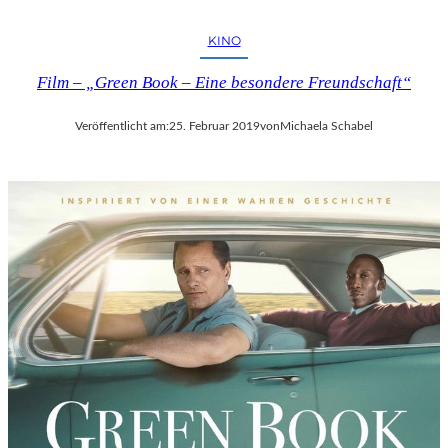
A
R
KINO
E
Film – „Green Book – Eine besondere Freundschaft“
H
O
M
Veröffentlicht am:
25. Februar 2019
von
Michaela Schabel
M
A
G
E