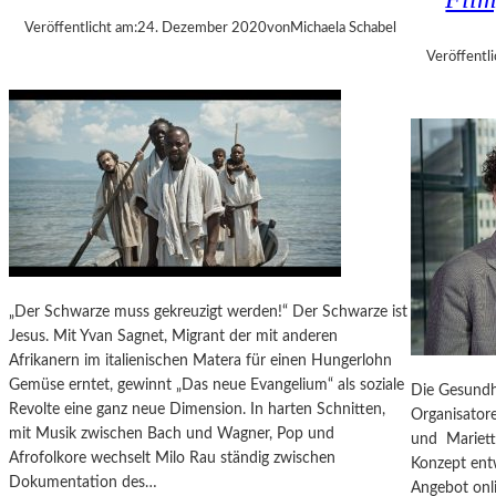
H
Veröffentlicht am:
24. Dezember 2020
von
Michaela Schabel
A
Veröffentli
R
D
F
O
C
C
R
O
U
L
L
„Der Schwarze muss gekreuzigt werden!“ Der Schwarze ist
E
Jesus. Mit Yvan Sagnet, Migrant der mit anderen
S
Afrikanern im italienischen Matera für einen Hungerlohn
O
Gemüse erntet, gewinnt „Das neue Evangelium“ als soziale
Die Gesundhe
P
Revolte eine ganz neue Dimension. In harten Schnitten,
Organisatore
E
mit Musik zwischen Bach und Wagner, Pop und
und Mariette
R
Afrofolkore wechselt Milo Rau ständig zwischen
Konzept entw
„
Dokumentation des…
Angebot onl