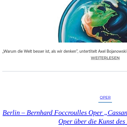
„Warum die Welt besser ist, als wir denken“, untertitelt Axel Bojanows
:
WEITERLESEN
A
X
E
L
B
O
OPER
J
A
Berlin – Bernhard Foccroulles Oper „Cassand
N
O
Oper über die Kunst des
W