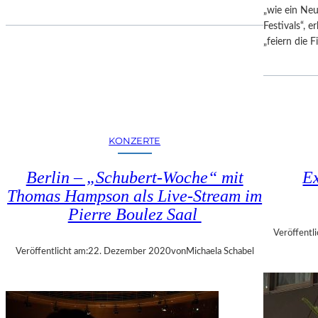
C
„wie ein Neu
A
Festivals“, e
S
„feiern die
S
A
N
D
R
A
KONZERTE
“
I
Berlin – „Schubert-Woche“ mit
Ex
N
Thomas Hampson als Live-Stream im
D
E
Pierre Boulez Saal
R
Veröffentli
S
Veröffentlicht am:
22. Dezember 2020
von
Michaela Schabel
T
A
A
T