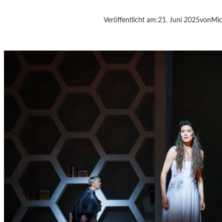
S
K
Veröffentlicht am:
21. Juni 2025
von
Mic
I
„
3
3
E
R
S
T
A
U
N
L
I
C
H
E
L
I