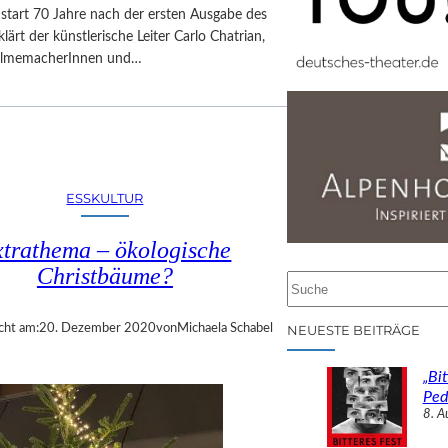
start 70 Jahre nach der ersten Ausgabe des
rklärt der künstlerische Leiter Carlo Chatrian,
 FilmemacherInnen und…
ESSKULTUR
trathema – ökologische
Christbäume?
S
u
c
cht am:
20. Dezember 2020
von
Michaela Schabel
NEUESTE BEITRÄGE
h
e
„Bit
n
Ped
8. A