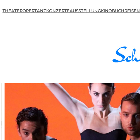
THEATER
OPER
TANZ
KONZERTE
AUSSTELLUNG
KINO
BUCH
REISEN