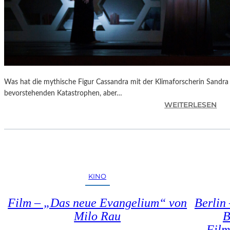
C
H
T
B
L
I
C
Was hat die mythische Figur Cassandra mit der Klimaforscherin Sandra
K
bevorstehenden Katastrophen, aber…
E
:
WEITERLESEN
“
B
E
R
L
I
N
KINO
–
B
Film – „Das neue Evangelium“ von
Berlin
E
Milo Rau
B
R
Film
N