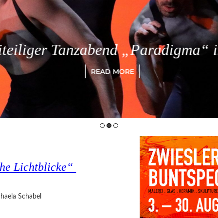
eiliger Tanzabend „Paradigma“ in
READ MORE
che Lichtblicke“
haela Schabel