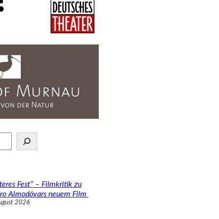
teres Fest“ – Filmkritik zu
ro Almodóvars neuem Film
ugust 2026