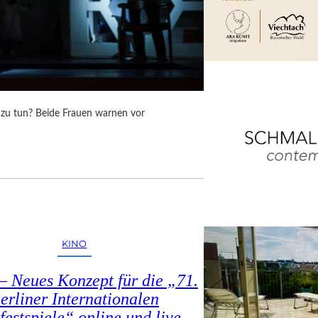
 zu tun? Beide Frauen warnen vor
KINO
 – Neues Konzept für die „71.
erliner Internationalen
festspiele“ online und live