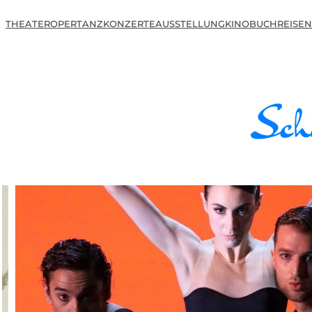
THEATER
OPER
TANZ
KONZERTE
AUSSTELLUNG
KINO
BUCH
REISEN