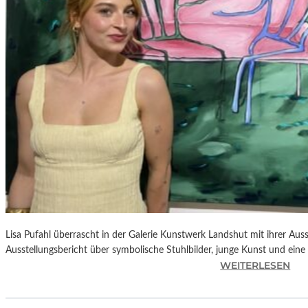
E
D
R
O
A
L
M
O
D
Ó
V
A
R
S
N
Lisa Pufahl überrascht in der Galerie Kunstwerk Landshut mit ihrer Auss
E
Ausstellungsbericht über symbolische Stuhlbilder, junge Kunst und eine 
U
:
WEITERLESEN
E
L
M
I
F