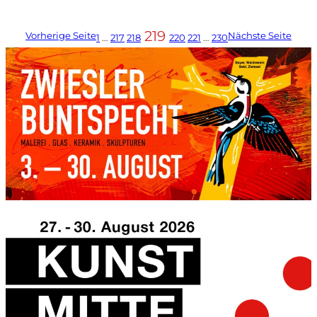
219
Vorherige Seite
Nächste Seite
1
…
217
218
220
221
…
230