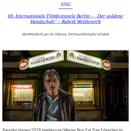
I
KINO
E
N
69. Internationale Filmfestspiele Berlin – „Der goldene
V
Handschuh“ – Rubrik Wettbewerb
O
N
Veröffentlicht am:
14. Februar 2019
von
Michaela Schabel
O
L
I
V
E
R
M
U
M
M
I
N
D
E
R
©gorden timpen/2018 bombero.int/Warner Bros Ent Zum Erbrechen ist
G