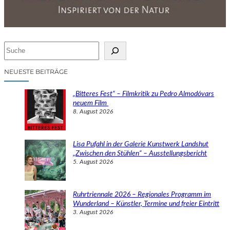
S
u
c
NEUESTE BEITRÄGE
h
e
„Bitteres Fest“ – Filmkritik zu Pedro Almodóvars
n
neuem Film
8. August 2026
Lisa Pufahl in der Galerie Kunstwerk Landshut
„Zwischen den Stühlen“ – Ausstellungsbericht
5. August 2026
Ruhrtriennale 2026 – Regionales Programm im
Wunderland – Künstler, Termine und freier Eintritt
3. August 2026