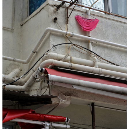
T
A
R
F
I
L
M
-
„
S
I
M
O
N
!
–
V
O
M
G
L
Ü