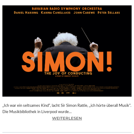
„Ich war ein seltsames Kind“, lacht Sir Simon Rattle, „ich hörte überall Musik“.
Die Musikbibliothek in Liverpool wurde…
:
WEITERLESEN
B
E