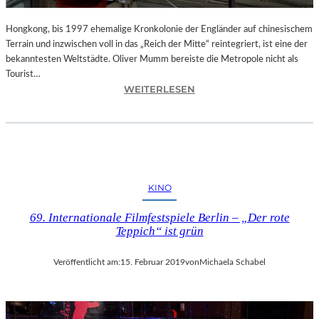
C
K
Hongkong, bis 1997 ehemalige Kronkolonie der Engländer auf chinesischem
D
Terrain und inzwischen voll in das „Reich der Mitte“ reintegriert, ist eine der
E
bekanntesten Weltstädte. Oliver Mumm bereiste die Metropole nicht als
S
Tourist…
D
:
WEITERLESEN
I
L
R
A
I
N
G
D
I
S
E
H
KINO
R
U
E
T
69. Internationale Filmfestspiele Berlin – „Der rote
N
–
Teppich“ ist grün
S
„
“
H
Veröffentlicht am:
15. Februar 2019
von
Michaela Schabel
–
O
E
N
I
G
N
K