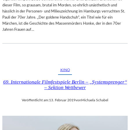
dieser Film, so grausam, brutal im Morden, so ehrlich unästhetisch und
A
hässlich in der Personen- und Milieuzeichnung im Hamburgs verruchten St.
L
Pauli der 70er Jahre. „Der goldene Handschuh“, ein Titel wie für ein
E
Märchen, ist die Geschichte des Massenmörders Honke, der in den 70er
R
Jahren Frauen auf…
I
E
L
I
T
V
A
KINO
I
69. Internationale Filmfestspiele Berlin – „Systemsprenger“
– Sektion Wettbewer
Veröffentlicht am:
13. Februar 2019
von
Michaela Schabel