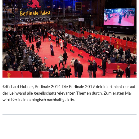
E
O
W
N
U
G
N
V
D
E
E
R
R
T
B
I
A
K
R
A
E
L
H
“
O
–
©Richard Hübner, Berlinale 2014 Die Berlinale 2019 dekliniert nicht nur auf
M
F
der Leinwand alle gesellschaftsrelevanten Themen durch. Zum ersten Mal
M
O
wird Berlinale ökologisch nachhaltig aktiv.
A
T
G
O
E
G
R
A
F